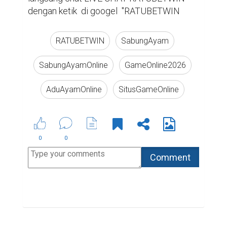
dengan ketik  di googel  "RATUBETWIN
RATUBETWIN
SabungAyam
SabungAyamOnline
GameOnline2026
AduAyamOnline
SitusGameOnline
0
0