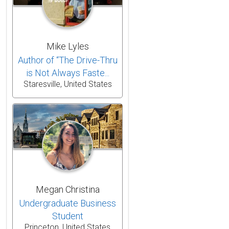
Mike Lyles
Author of “The Drive-Thru
is Not Always Faste...
Staresville, United States
Megan Christina
Undergraduate Business
Student
Princeton, United States