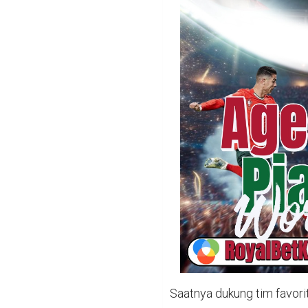
Saatnya dukung tim favorit