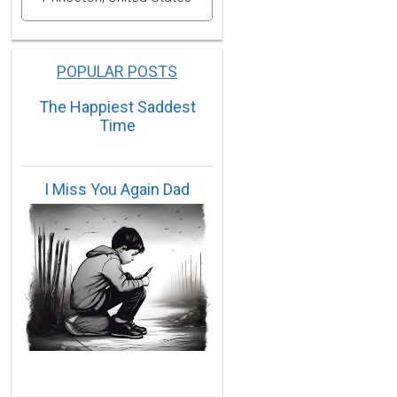
POPULAR POSTS
The Happiest Saddest
Time
I Miss You Again Dad