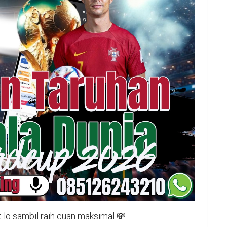
 lo sambil raih cuan maksimal 💸
