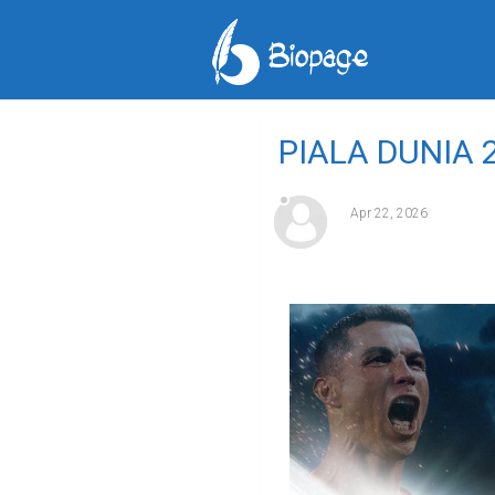
PIALA DUNIA 
Apr 22, 2026