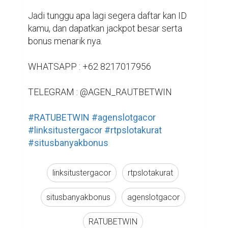
Jadi tunggu apa lagi segera daftar kan ID 
kamu, dan dapatkan jackpot besar serta 
bonus menarik nya.

WHATSAPP : +62 8217017956

TELEGRAM : @AGEN_RAUTBETWIN

#RATUBETWIN
#agenslotgacor
#linksitustergacor
#rtpslotakurat
#situsbanyakbonus
linksitustergacor
rtpslotakurat
situsbanyakbonus
agenslotgacor
RATUBETWIN