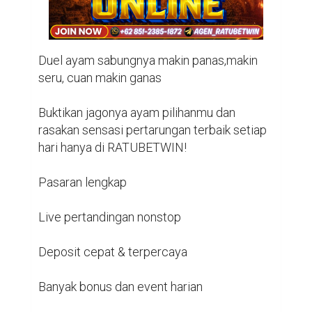
Duel ayam sabungnya makin panas,makin 
seru, cuan makin ganas

Buktikan jagonya ayam pilihanmu dan 
rasakan sensasi pertarungan terbaik setiap 
hari hanya di RATUBETWIN!

Pasaran lengkap

Live pertandingan nonstop

Deposit cepat & terpercaya

Banyak bonus dan event harian