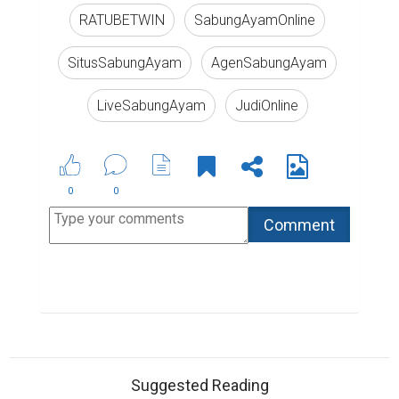
RATUBETWIN
SabungAyamOnline
SitusSabungAyam
AgenSabungAyam
LiveSabungAyam
JudiOnline
0
0
Suggested Reading