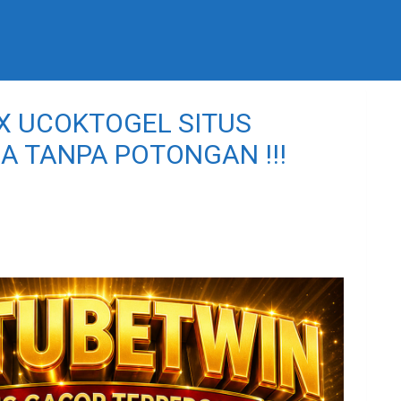
X UCOKTOGEL SITUS
A TANPA POTONGAN !!!