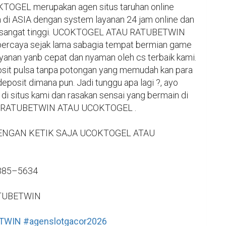
GEL merupakan agen situs taruhan online 
 di ASIA dengan system layanan 24 jam online dan 
 sangat tinggi. UCOKTOGEL ATAU RATUBETWIN 
 percaya sejak lama sabagia tempat bermian game 
yanan yanb cepat dan nyaman oleh cs terbaik kami. 
sit pulsa tanpa potongan yang memudah kan para 
osit dimana pun. Jadi tunggu apa lagi ?, ayo 
di situs kami dan rasakan sensai yang bermain di 
cor RATUBETWIN ATAU UCOKTOGEL .

DENGAN KETIK SAJA UCOKTOGEL ATAU 
85–5634

TUBETWIN

TWIN
#agenslotgacor2026