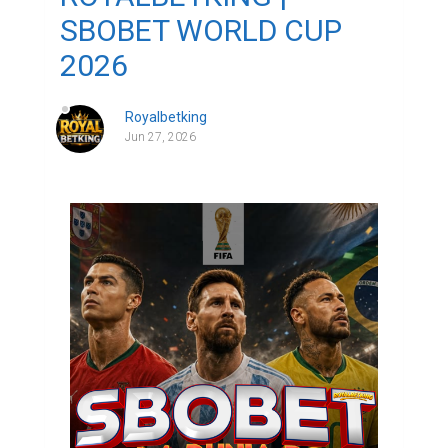
SBOBET WORLD CUP
2026
Royalbetking
Jun 27, 2026