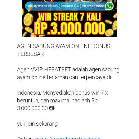
AGEN SABUNG AYAM ONLINE BONUS 
TERBESAR

Agen VVIP HEBATBET adalah agen sabung 
ayam online ter aman dan terpercaya di

indonesia, Menyediakan bonus win 7 x 
beruntun, dan maximal hadiahh Rp 
3.000.000.00 📷

yuk join sekarang
