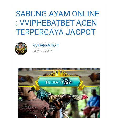
SABUNG AYAM ONLINE
: VVIPHEBATBET AGEN
TERPERCAYA JACPOT
VVIPHEBATBET
May 23, 2025