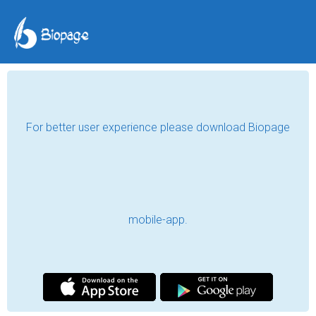
For better user experience please download Biopage
mobile-app.