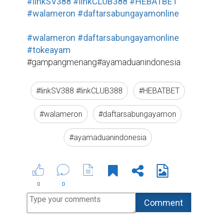
#linkSV388
#linkCLUB388
#HEBATBET
#walameron
#daftarsabungayamonline
#walameron
#daftarsabungayamonline
#tokeayam
#gampangmenang#ayamaduanindonesia 
#linkSV388 #linkCLUB388
#HEBATBET
#walameron
#daftarsabungayamon
#ayamaduanindonesia
0
0