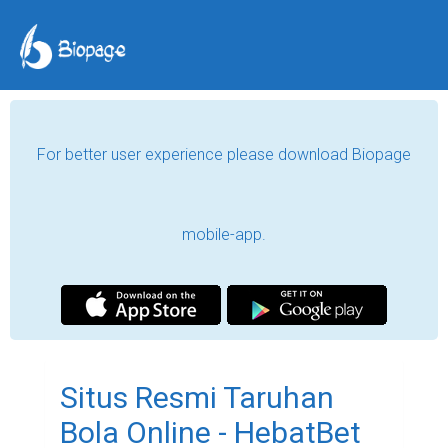
For better user experience please download Biopage
mobile-app.
Situs Resmi Taruhan
Bola Online - HebatBet