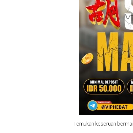
Temukan keseruan bermain