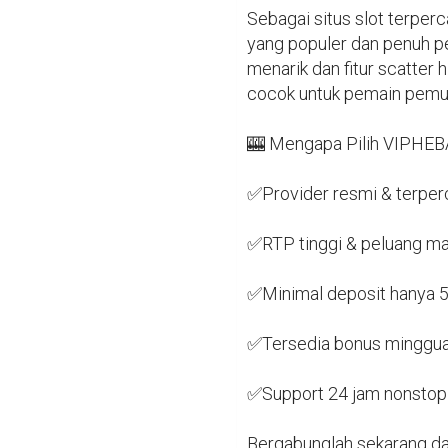
Sebagai situs slot terpe
yang populer dan penuh p
menarik dan fitur scatter 
cocok untuk pemain pemul
🎰 Mengapa Pilih VIPHEB
✅Provider resmi & terper
✅RTP tinggi & peluang max
✅Minimal deposit hanya 50
✅Tersedia bonus mingguan
✅Support 24 jam nonstop

Bergabunglah sekarang dan