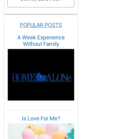
POPULAR POSTS
A Week Experience
Without Family
Is Love For Me?