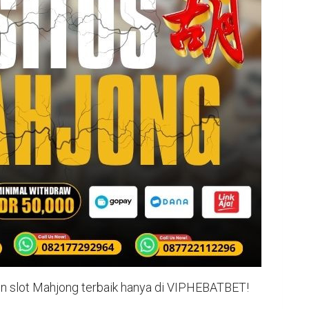
 slot Mahjong terbaik hanya di VIPHEBATBET!
