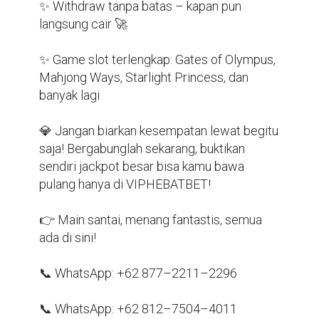
✨ Withdraw tanpa batas – kapan pun 
langsung cair 🚀

✨ Game slot terlengkap: Gates of Olympus, 
Mahjong Ways, Starlight Princess, dan 
banyak lagi

💎 Jangan biarkan kesempatan lewat begitu 
saja! Bergabunglah sekarang, buktikan 
sendiri jackpot besar bisa kamu bawa 
pulang hanya di VIPHEBATBET!

👉 Main santai, menang fantastis, semua 
ada di sini!

📞 WhatsApp: +62 877–2211–2296

📞 WhatsApp: +62 812–7504–4011
