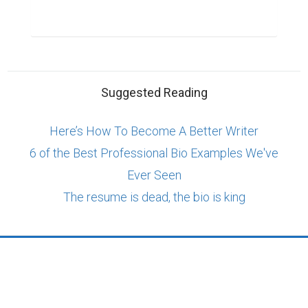
Suggested Reading
Here’s How To Become A Better Writer
6 of the Best Professional Bio Examples We've
Ever Seen
The resume is dead, the bio is king
ABOUT US
CONTACT US
SUPPORT
PRIVACY
TERMS
Copyright © 2026 Biopage LLC. All Rights