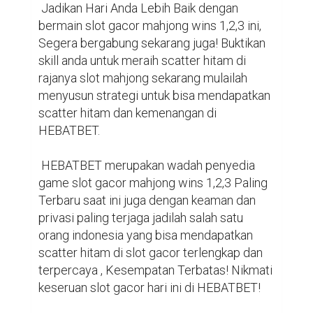
 Jadikan Hari Anda Lebih Baik dengan 
bermain slot gacor mahjong wins 1,2,3 ini, 
Segera bergabung sekarang juga! Buktikan 
skill anda untuk meraih scatter hitam di 
rajanya slot mahjong sekarang mulailah 
menyusun strategi untuk bisa mendapatkan 
scatter hitam dan kemenangan di 
HEBATBET.

 HEBATBET merupakan wadah penyedia 
game slot gacor mahjong wins 1,2,3 Paling 
Terbaru saat ini juga dengan keaman dan 
privasi paling terjaga jadilah salah satu 
orang indonesia yang bisa mendapatkan 
scatter hitam di slot gacor terlengkap dan 
terpercaya , Kesempatan Terbatas! Nikmati 
keseruan slot gacor hari ini di HEBATBET!
