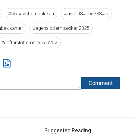
#slot#slottembakikan
#kiss198#ace333#jili
mbakikanter
#agenslottembakikan2025
#daftarslottembakikan202
Suggested Reading