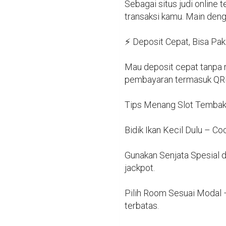
Sebagai situs judi online
transaksi kamu. Main deng
⚡ Deposit Cepat, Bisa Paka
Mau deposit cepat tanpa 
pembayaran termasuk QRIS, 
Tips Menang Slot Tembak 
Bidik Ikan Kecil Dulu – Co
Gunakan Senjata Spesial 
jackpot.

Pilih Room Sesuai Modal 
terbatas.
