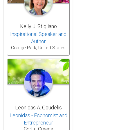
Kelly J. Stigliano
Inspirational Speaker and
Author
Orange Park, United States
Leonidas A. Goudelis
Leonidas - Economist and
Entrepreneur
Corfu , Greece