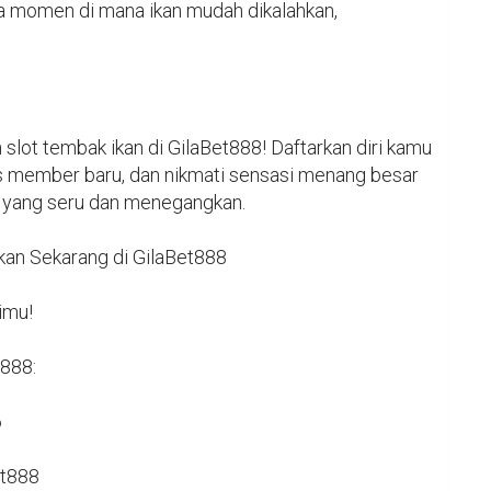
a momen di mana ikan mudah dikalahkan, 


lot tembak ikan di GilaBet888! Daftarkan diri kamu 
s member baru, dan nikmati sensasi menang besar 
yang seru dan menegangkan.

an Sekarang di GilaBet888

mu!

88:



t888