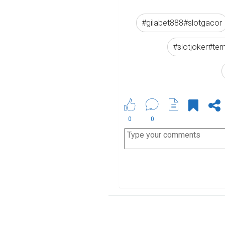
#gilabet888#slotgacor
#slotjoker#te
0
0