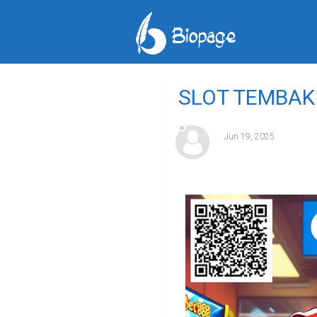
SLOT TEMBAK 
Jun 19, 2025