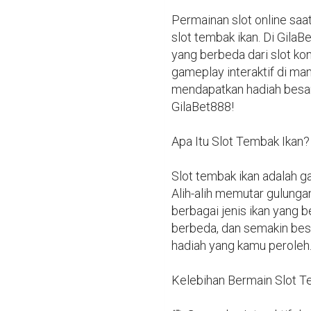
Permainan slot online saat
slot tembak ikan. Di Gila
yang berbeda dari slot ko
gameplay interaktif di ma
mendapatkan hadiah besar.
GilaBet888!

Apa Itu Slot Tembak Ikan?

Slot tembak ikan adalah g
Alih-alih memutar gulung
berbagai jenis ikan yang be
berbeda, dan semakin besa
hadiah yang kamu peroleh.
Kelebihan Bermain Slot Te