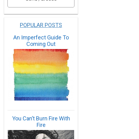
POPULAR POSTS
An Imperfect Guide To
Coming Out
You Can’t Burn Fire With
Fire