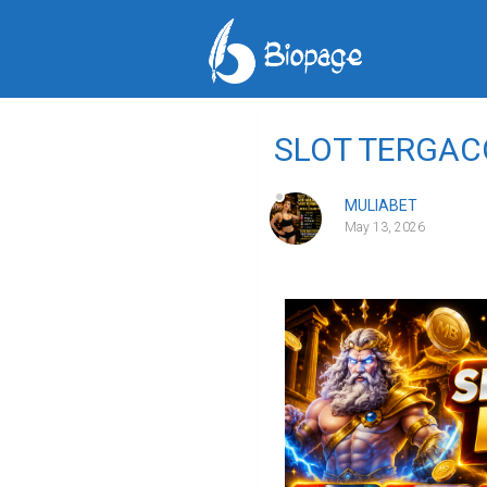
SLOT TERGACO
MULIABET
May 13, 2026