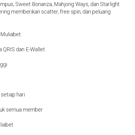
ympus, Sweet Bonanza, Mahjong Ways, dan Starlight 
ring memberikan scatter, free spin, dan peluang 
Muliabet:

 QRIS dan E-Wallet

ggi

etiap hari

tuk semua member

iabet
