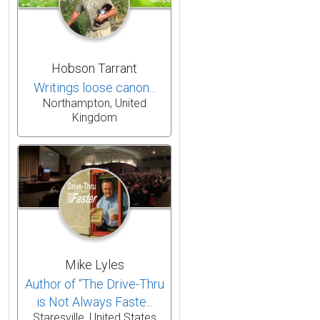
Hobson Tarrant
Writings loose canon...
Northampton, United
Kingdom
Mike Lyles
Author of “The Drive-Thru
is Not Always Faste...
Staresville, United States