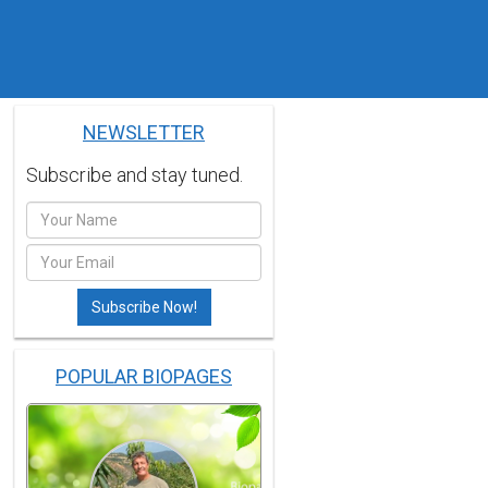
NEWSLETTER
Subscribe and stay tuned.
POPULAR BIOPAGES