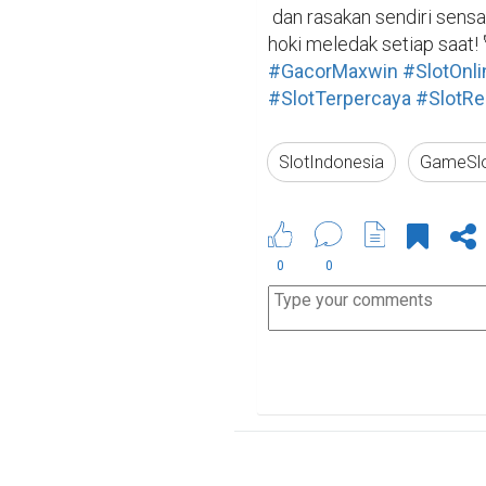
 dan rasakan sendiri sensasi slot gacor hari ini. Spin sedikit, cuan maksimal, 
hoki meledak setiap saat!
#GacorMaxwin
#SlotOnli
#SlotTerpercaya
#SlotR
SlotIndonesia
GameSl
0
0