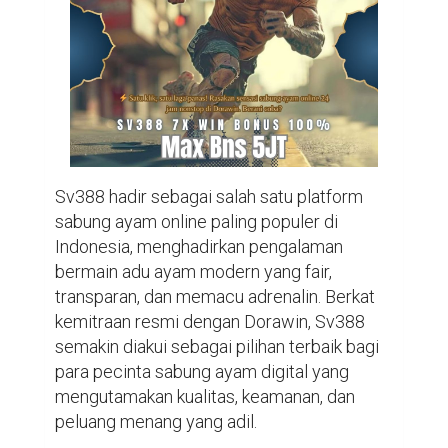
Sv388 hadir sebagai salah satu platform 
sabung ayam online paling populer di 
Indonesia, menghadirkan pengalaman 
bermain adu ayam modern yang fair, 
transparan, dan memacu adrenalin. Berkat 
kemitraan resmi dengan Dorawin, Sv388 
semakin diakui sebagai pilihan terbaik bagi 
para pecinta sabung ayam digital yang 
mengutamakan kualitas, keamanan, dan 
peluang menang yang adil.
