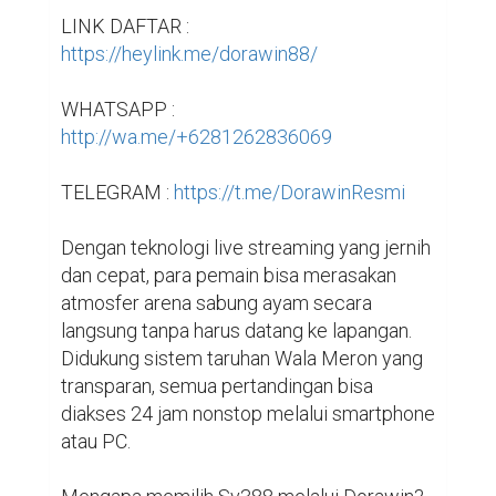
LINK DAFTAR : 
https://heylink.me/dorawin88/
WHATSAPP : 
http://wa.me/+6281262836069
TELEGRAM : 
https://t.me/DorawinResmi
Dengan teknologi live streaming yang jernih 
dan cepat, para pemain bisa merasakan 
atmosfer arena sabung ayam secara 
langsung tanpa harus datang ke lapangan. 
Didukung sistem taruhan Wala Meron yang 
transparan, semua pertandingan bisa 
diakses 24 jam nonstop melalui smartphone 
atau PC.
