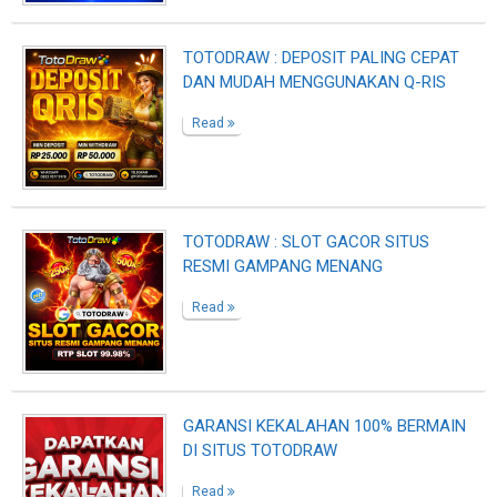
TOTODRAW : DEPOSIT PALING CEPAT
DAN MUDAH MENGGUNAKAN Q-RIS
Read
TOTODRAW : SLOT GACOR SITUS
RESMI GAMPANG MENANG
Read
GARANSI KEKALAHAN 100% BERMAIN
DI SITUS TOTODRAW
Read