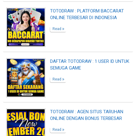
TOTODRAW : PLATFORM BACCARAT
ONLINE TERBESAR DI INDONESIA
Read
DAFTAR TOTODRAW : 1 USER ID UNTUK
SEMUGA GAME
Read
TOTODRAW : AGEN SITUS TARUHAN
ONLINE DENGAN BONUS TERBESAR
Read