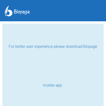
For better user experience please download Biopage
mobile-app.