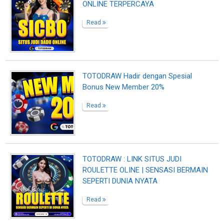
ONLINE TERPERCAYA
Read
TOTODRAW Hadir dengan Spesial
Bonus New Member 20%
Read
TOTODRAW : LINK SITUS JUDI
ROULETTE OLINE | SENSASI BERMAIN
SEPERTI DUNIA NYATA
Read