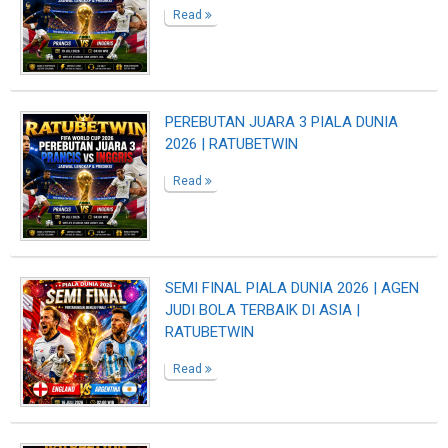
Read
PEREBUTAN JUARA 3 PIALA DUNIA
2026 | RATUBETWIN
Read
SEMI FINAL PIALA DUNIA 2026 | AGEN
JUDI BOLA TERBAIK DI ASIA |
RATUBETWIN
Read