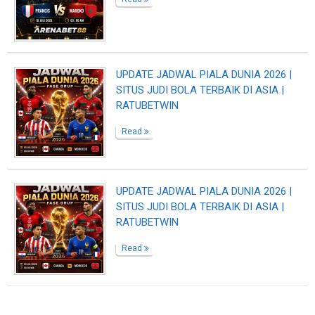
UPDATE JADWAL PIALA DUNIA 2026 |
SITUS JUDI BOLA TERBAIK DI ASIA |
RATUBETWIN
Read
UPDATE JADWAL PIALA DUNIA 2026 |
SITUS JUDI BOLA TERBAIK DI ASIA |
RATUBETWIN
Read