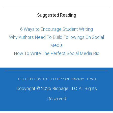
Suggested Reading
6 Ways to Encourage Student Writing
Why Authors Need To Build Followings On Social
Media
How To Write The Perfect Social Media Bio
ABOUT US
CONTACT US
SUPPORT
PRIVACY
TERMS
Copyright © 2026 Biopage LLC. All Rights
Reserved