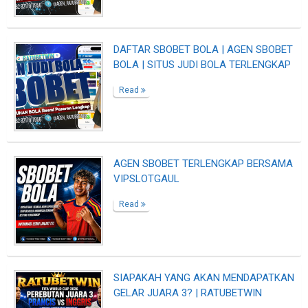
DAFTAR SBOBET BOLA | AGEN SBOBET
BOLA | SITUS JUDI BOLA TERLENGKAP
Read
AGEN SBOBET TERLENGKAP BERSAMA
VIPSLOTGAUL
Read
SIAPAKAH YANG AKAN MENDAPATKAN
GELAR JUARA 3? | RATUBETWIN