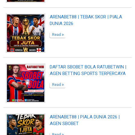
ARENABET88 | TEBAK SKOR | PIALA
DUNIA 2026
Read
DAFTAR SBOBET BOLA RATUBETWIN |
AGEN BETTING SPORTS TERPERCAYA
Read
ARENABET88 | PIALA DUNIA 2026 |
AGEN SBOBET
Read