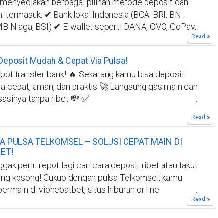
enyediakan berbagai pilihan metode deposit dan
 termasuk: ✔ Bank lokal Indonesia (BCA, BRI, BNI,
MB Niaga, BSI) ✔ E-wallet seperti DANA, OVO, GoPay,
Read
ulsa seluler Minimal deposit sering disebut sekitar
daftarhebatbet
#agenslotgacor
#depositmudah
 Deposit Mudah & Cepat Via Pulsa!
#DepoE-WALAET
#hebatbet
epot transfer bank! 🔥 Sekarang kamu bisa deposit
a cepat, aman, dan praktis 🚀 Langsung gas main dan
sasinya tanpa ribet 💸 ✅
tin.site/u/kontakresmigilabet88
✅
Read
k.website/
IA PULSA TELKOMSEL – SOLUSI CEPAT MAIN DI
ET!
gak perlu repot lagi cari cara deposit ribet atau takut
ing kosong! Cukup dengan pulsa Telkomsel, kamu
bermain di viphebatbet, situs hiburan online
Read
yang siap kasih pengalaman seru dan
an setiap hari 💥 Di viphebatbet, semuanya dibuat