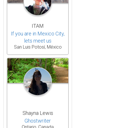
ITAM
If you are in Mexico City,
lets meet us
San Luis Potosí, México
Shayna Lewis
Ghostwriter
Ontario, Canada