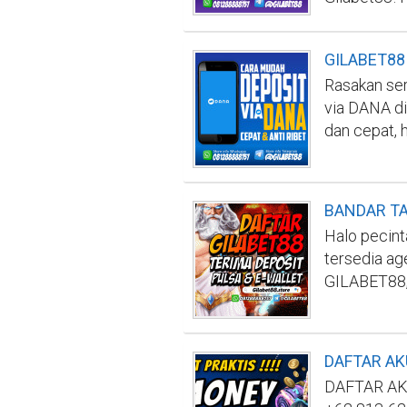
hanya denga
bonus new 
GILABET88
https://gila
Rasakan ser
https://kont
via DANA di
dan cepat, 
menangkan 
BANDAR TA
Halo pecint
tersedia ag
GILABET88,
money mem
GILABET88
@Gilabet8
DAFTAR AK
DAFTAR AK