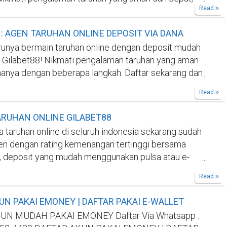
Read
n beberapa langkah. Daftar sekarang dan claim
melimpah dari Gilabet88!! INFORMASI LAINNYA :
 : AGEN TARUHAN ONLINE DEPOSIT VIA DANA
bet88.store
LINK DAFTAR :
unya bermain taruhan online dengan deposit mudah
akgilabet88.site
 Gilabet88! Nikmati pengalaman taruhan yang aman
hanya dengan beberapa langkah. Daftar sekarang dan
hadiah menarik! 🎉💰
Read
RUHAN ONLINE GILABET88
a taruhan online di seluruh indonesia sekarang sudah
en dengan rating kemenangan tertinggi bersama
 deposit yang mudah menggunakan pulsa atau e-
buat kamu sangat mudah menang bersama
Read
. WHATSAPP : 081288888757 TELEGRAM :
8 LINK DAFTAR AKUN MAXWIN :
https://llamar.mx
UN PAKAI EMONEY | DAFTAR PAKAI E-WALLET
UN MUDAH PAKAI EMONEY Daftar Via Whatsapp :