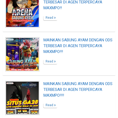
MAINKAN SABUNG AYAM DENGAN ODS
TERBESAR DI AGEN TERPERCAYA
MAXMPO!!!!
Read
DAFTAR SABUNG AYAM ONLINE
GILABET888
Read
DAFTAR SABUNG AYAM ONLINE
Read