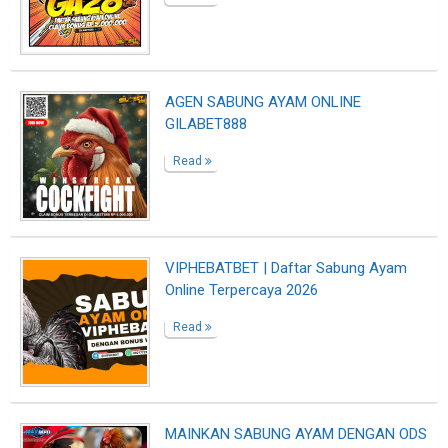
MAINKAN SABUNG AYAM DENGAN ODS
TERBESAR DI AGEN TERPERCAYA
MAXMPO!!
Read
MAINKAN SABUNG AYAM DENGAN ODS
TERBESAR DI AGEN TERPERCAYA
MAXMPO!!!
Read
MAINKAN SABUNG AYAM DENGAN ODS
TERBESAR DI AGEN TERPERCAYA
MAXMPO!!!!
Read