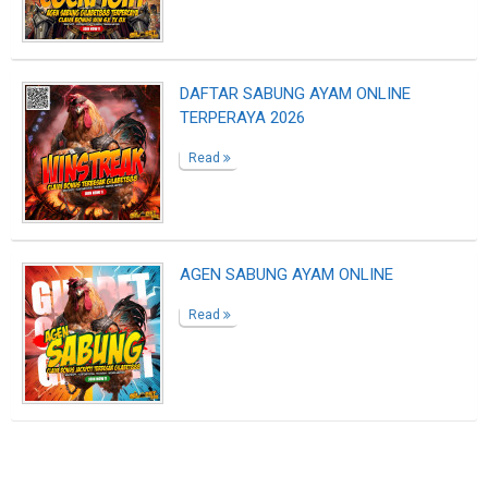
Suggested Reading
10 Benefits That Writing Gives You
The 100 Best Websites for Writers in 2019
Market yourself with a professional bio
ABOUT US
CONTACT US
SUPPORT
PRIVACY
TERMS
Copyright © 2026 Biopage LLC. All Rights
Reserved