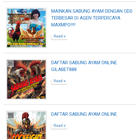
DAFTAR SABUNG AYAM ONLINE
TERPERAYA 2026
Read
AGEN SABUNG AYAM ONLINE
Read