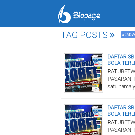
TAG POSTS
JADW
DAFTAR SB
BOLA TER
RATUBETWI
PASARAN T
satu nama y
online yang
melalui pla
DAFTAR SB
bola melalu
BOLA TER
pasaran sep
RATUBETWI
hingga Mix P
PASARAN T
online, RA