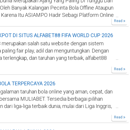
Dunia Merupakan Ajang Yang Paling Di Tunggu Dan
dunia2026
 Oleh Banyak Kalangan Pecinta Bola Offline Ataupun
h Karena Itu ASIAMPO Hadir Sebagi Platform Online
Read
smi Piala Dunia 2026 Dengan Jadwal Dan Pasaran
 Terbaik Serta Pilihan Bonus Menarik. Daftar
KPOT DI SITUS ALFABET88 FIFA WORLD CUP 2026
karang Juga Pasang Dan Percayakan Taruhan Bola
merupakan salah satu website dengan sistem
a Dunia Anda Melalui Situs ASIAMPO, Sistem Taruhan
a paling fair play, adil dan menguntungkan. Dengan
percaya Serta Kemenangan Berapapun Langsung
a terlengkap, dan taruhan yang terbaik, alfabet88
tas.
#asiampo
#asiampo88
#daftarasiampo
n pengalaman bermain bola yang lebih seru dan
ampo
#situsasiampo
#linkasiampo
Read
an. Dari gambar di atas membuktikan bahwa
usasiampo
#asiampoagen
#asiampobonus
ng akurat dapat membuahkan hasil yang
ola
#agenbolaonline
#situsjudibola
#bolaonline
OLA TERPERCAYA 2026
an. Yuk, join dan daftarkan user ID mu sekarang juga
arlay
#bola88
#jadwalbolaonline
galaman taruhan bola online yang aman, cepat, dan
i di situs terbaik ALFABET88, dukung tim faforitmu
laonline
bersama MULIABET. Tersedia berbagai pilihan
asang taruhan disini. Withdarw berapapun yang
 dari liga-liga terbaik dunia, mulai dari Liga Inggris,
n akan di bayar tuntas tanpa cicil sedikit pun!!!
l, Liga Champions, hingga turnamen internasional
Read
 ✅ Pasaran Lengkap dan Update Setiap Hari ✅
osit & Withdraw Cepat ✅ Pelayanan Customer