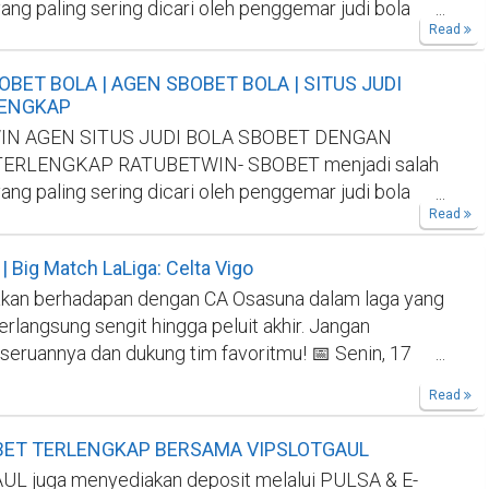
ang paling sering dicari oleh penggemar judi bola
diakses melalui satu akun. Taruhan bola tetap menjadi
Read
 ingin mengikuti berbagai kompetisi sepak bola dunia
ling populer. Asian Handicap Over Under Correct
tform digital. Pengguna dapat mengakses taruhan
ull Time Result Both Teams To Score Mix Parlay
OBET BOLA | AGEN SBOBET BOLA | SITUS JUDI
i desktop maupun perangkat mobile dengan pilihan
Bet Proses pendaftaran akun SBOBET DI
LENGKAP
erti Asian Handicap, Over Under, 1X2, Correct Score,
 umumnya dirancang agar mudah dipahami oleh
N AGEN SITUS JUDI BOLA SBOBET DENGAN
arlay. Selain dikenal sebagai platform judi bola
ru. Buka link RATUBETWIN resmi terbaru, klik
ERLENGKAP RATUBETWIN- SBOBET menjadi salah
TUBETWIN menyediakan berbagai pilihan permainan
r, isi formulir, tentukan username dan password, lalu
ang paling sering dicari oleh penggemar judi bola
diakses melalui satu akun. Taruhan bola tetap menjadi
es verifikasi akun selesai. HUBUNGI KONTAK DI
Read
 ingin mengikuti berbagai kompetisi sepak bola dunia
ling populer. Asian Handicap Over Under Correct
 ATAU CARI DI GOOGLE RATUBETWIN : WHATSAPP :
tform digital. Pengguna dapat mengakses taruhan
ull Time Result Both Teams To Score Mix Parlay
624-3202 TELEGRAM :@AGEN_RATUBETWIN
 Big Match LaLiga: Celta Vigo
i desktop maupun perangkat mobile dengan pilihan
Bet Proses pendaftaran akun SBOBET DI
BETBOLA
#RATUBETWIN
#situsjudibola
 akan berhadapan dengan CA Osasuna dalam laga yang
erti Asian Handicap, Over Under, 1X2, Correct Score,
 umumnya dirancang agar mudah dipahami oleh
a
#agenmixparlay
erlangsung sengit hingga peluit akhir. Jangan
arlay. Selain dikenal sebagai platform judi bola
ru. Buka link RATUBETWIN resmi terbaru, klik
seruannya dan dukung tim favoritmu! 📅 Senin, 17
TUBETWIN menyediakan berbagai pilihan permainan
r, isi formulir, tentukan username dan password, lalu
6 🕝 02.30 WIB Daftar & Info Resmi: 👉
diakses melalui satu akun. Taruhan bola tetap menjadi
es verifikasi akun selesai. HUBUNGI KONTAK DI
Read
/u/kontakresmigillabet88 👉
https://zilliontips.shop/
ling populer. Asian Handicap Over Under Correct
 ATAU CARI DI GOOGLE RATUBETWIN : WHATSAPP :
ull Time Result Both Teams To Score Mix Parlay
624-3202 TELEGRAM :@AGEN_RATUBETWIN
BET TERLENGKAP BERSAMA VIPSLOTGAUL
Bet Proses pendaftaran akun SBOBET DI
BETBOLA
#RATUBETWIN
#situsjudibola
L juga menyediakan deposit melalui PULSA & E-