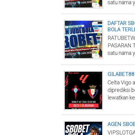
satu nama y
yang dapat 
online yang
kategori pa
melalui pla
Score 1X2 F
DAFTAR SB
bola melalu
First Half 
BOLA TER
pasaran sep
RATUBETWIN
RATUBETWI
hingga Mix P
pengguna ba
PASARAN T
online, RA
tombol dafta
satu nama y
yang dapat 
tunggu pros
online yang
kategori pa
BAWAH INI
melalui pla
Score 1X2 F
+62 851-2
GILABET88 |
bola melalu
First Half 
#AGENSBO
Celta Vigo
pasaran sep
RATUBETWIN
#jadwalbol
diprediksi b
hingga Mix P
pengguna ba
lewatkan ke
online, RA
tombol dafta
Agustus 202
yang dapat 
tunggu pros
tautin.site
kategori pa
BAWAH INI
Score 1X2 F
+62 851-2
AGEN SBO
First Half 
#AGENSBO
VIPSLOTGAU