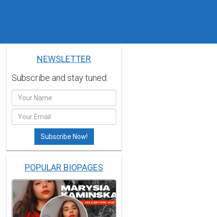
NEWSLETTER
Subscribe and stay tuned.
POPULAR BIOPAGES