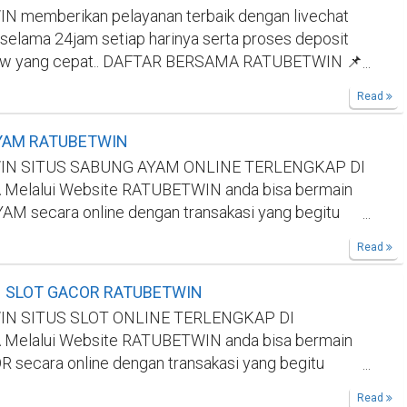
us Cashback 5% ➡️ Bonus Referral 10% ➡️ Bonus
engan Sepenuh Hati Selama 24 Jam Setiap Hari 👉
 memberikan pelayanan terbaik dengan livechat
88.html
-15% Kami melayani Dengan Sepenuh Hati Selama
tsApp 1 : 0813-7029-8539 👉 Kontak WhatsApp 2 :
 selama 24jam setiap harinya serta proses deposit
iap Hari 👉 Kontak WhatsApp 1 : 0813-7029-8539 👉
4001 👉 Telegram : @Ratubetwin
aw yang cepat.. DAFTAR BERSAMA RATUBETWIN 📌
tsApp 2 : 0822-7677-4001 👉 Telegram :
➖ ✅𝐏𝐄𝐋𝐀𝐘𝐀𝐍𝐀𝐍 𝐅𝐀𝐒𝐓 𝐑𝐄𝐒𝐏𝐎𝐍𝐃
pp Aktif : +62 813-7837-3859 ✅ Whatsapp Aktif :
n ➖➖➖➖➖➖➖➖➖➖➖➖ ✅𝐏𝐄𝐋𝐀𝐘𝐀𝐍𝐀𝐍 𝐅𝐀𝐒𝐓
Read
𝐒𝐈 𝐌𝐔𝐃𝐀𝐇 & 𝐂𝐄𝐏𝐀𝐓 ✅𝐒𝐈𝐓𝐔𝐒 𝐓𝐄𝐑𝐁𝐀𝐈𝐊 &
29-8539 ✅ Telegram Aktif : @ratubetwin BONUS
 ✅𝐓𝐑𝐀𝐍𝐒𝐀𝐊𝐒𝐈 𝐌𝐔𝐃𝐀𝐇 & 𝐂𝐄𝐏𝐀𝐓 ✅𝐒𝐈𝐓𝐔𝐒
𝐀𝐘𝐀
https://whatsform.com/6aDkFf
 DI DAPAT JIKA BERGABUNG DI RATUBETWIN
 & 𝐓𝐄𝐑𝐏𝐄𝐑𝐂𝐀𝐘𝐀
https://whatsform.com/6aDkFf
YAM RATUBETWIN
ylink.me/DAFTARRATUBETWIN/
ew Member 10% 💢Bonus Mingguan 5% 💢Bonus
ylink.me/DAFTARRATUBETWIN/
N SITUS SABUNG AYAM ONLINE TERLENGKAP DI
% 💢SEMUA GAME TERLENGKAP 💢Bonus Mengajak
nstreak7xsabungayam.blogspot.com/2025/01/sabung-
Melalui Website RATUBETWIN anda bisa bermain
at 5% PERSYARATAN PROMO WIN 7X 100%
88.html
M secara online dengan transakasi yang begitu
et 20rb 💢win berturut dalam 1 arena 💢fight
n sudah pasti aman dalam permainan, Segera
lam 1 arena 💢Tidak Bisa Double Bet 💢Tidak Bisa
Read
SABUNG AYAM anda sekarang juga. 𝐃𝐚𝐟𝐭𝐚𝐫 𝐬𝐞𝐤𝐚𝐫𝐚𝐧𝐠
ak Bisa Cancel 💢Murni WIN 7x Tanpa Ada Kalah
𝐩𝐫𝐨𝐦𝐨𝐧𝐲𝐚 ➡️ Special Bonus Winstreak 100% Win 7x (
lam satu arena yang sama 💢Hanya Dapat Claim
 SLOT GACOR RATUBETWIN
M ) ➡️ Bonus Member Baru 10% ➡️ Bonus
lam Sehari 💢makimal Bonus 5 juta
N SITUS SLOT ONLINE TERLENGKAP DI
% ➡️ Bonus Referral 10% ➡️ Bonus Bulanan 5%-15%
atsform.com/6aDkFf
Melalui Website RATUBETWIN anda bisa bermain
ani Dengan Sepenuh Hati Selama 24 Jam Setiap Hari
ylink.me/DAFTARRATUBETWIN/
 secara online dengan transakasi yang begitu
WhatsApp 1 : 0813-7029-8539 👉 Kontak WhatsApp
nstreak7xsabungayam.blogspot.com/2025/01/sabung-
n sudah pasti aman dalam permainan, Segera
677-4001 👉 Telegram : @Ratubetwin 👉 Website :
Read
88.html