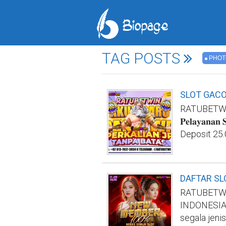
TAG POSTS
PHOT
SLOT GAC
RATUBETWIN S
𝐏𝐞𝐥𝐚𝐲𝐚𝐧𝐚𝐧
Deposit 25
10% Bonus
mingguan 5
5% DAFTAR
DAFTAR S
+62 822-76
RATUBETWI
Telegram Ak
INDONESIA 
Sekarang Juga 
segala jeni
ʀᴇᴋᴇɴɪɴɢ ʙᴀ