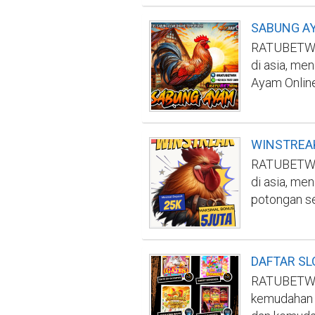
daftarkan id 
RATUBETWIN
𝐤𝐥𝐚𝐢𝐦 
𝐑𝐄𝐒𝐏𝐎𝐍𝐃
SABUNG A
5% ➡️ Bonu
𝐓𝐄𝐑𝐁𝐀
RATUBETWIN
melayani D
100% 💢Mini
di asia, me
Kontak Wha
beruntun da
Ayam Onlin
0822-7677-
Draw 💢Tid
aman untuk 
RATUBETWIN
💢Harus da
situs judi 
𝐑𝐄𝐒𝐏𝐎𝐍𝐃
Bonus 1X Da
Ayam Bangko
𝐓𝐄𝐑𝐁𝐀𝐈𝐊
WINSTREA
https://wh
pejudi di I
https://he
RATUBETWIN
https://he
seru. 🐓Sa
di asia, me
https://wi
untuk win 7
potongan s
ayam-club3
kan dirimu 
memberikan 
menanti. Yu
pemain judi
bermain Sab
yang resmi
digunakan u
DAFTAR S
Filipina, K
terbukti!!!
RATUBETWIN
yang hobi 
teraman da
kemudahan 
ayam WALA 
terbaik den