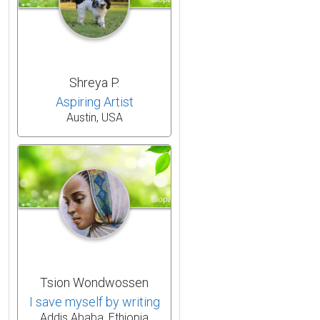
Shreya P.
Aspiring Artist
Austin, USA
Tsion Wondwossen
I save myself by writing
Addis Ababa, Ethiopia