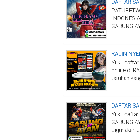
2% Kami me
DAFTAR SA
https://wh
TERLENGKA
Hari ✅ What
RATUBETWI
https://he
anda bisa b
+62 813-70
INDONESIA 
https://wi
transakasi 
Aktif : @r
SABUNG AYA
ayam-club3
permainan, S
𝐅𝐀𝐒𝐓 𝐑𝐄
gampang da
𝐬𝐞𝐤𝐚𝐫𝐚𝐧
𝐓𝐄𝐑𝐁𝐀𝐈𝐊
daftarkan id 
Bonus Ming
https://he
& 𝐤𝐥𝐚𝐢𝐦 
2% Kami me
RAJIN NYE
https://sit
SABUNG AYA
Hari ✅ What
Yuk... daft
Cashback 5
+62 813-70
online di R
RATUBETWIN
Aktif : @r
taruhan yang
yang online
𝐅𝐀𝐒𝐓 𝐑𝐄
RATUBETWIN
dan withdr
𝐓𝐄𝐑𝐁𝐀𝐈𝐊
WALLET ya 
📌 ✅ Whatsa
https://he
mempermud
+62 813-70
DAFTAR S
https://sit
TERLENGKA
@ratubetw
Yuk... daft
anda bisa b
💢Minimal B
SABUNG AYA
transakasi 
beruntun da
digunakan u
permainan, S
Draw 💢Tid
terbukti!!!