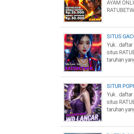
🔥 🔥PROMO
AYAM ONLI
Aktif : @r
RATUBETWIN
𝐀𝐌𝐀𝐍 ✅ 
RATUBETWIN
𝐅𝐀𝐒𝐓 𝐑𝐄
yang online
𝙎𝙄𝙏𝙐𝙎 𝙆
dengan tran
𝐓𝐄𝐑𝐁𝐀𝐈𝐊
dan withdr
𝙋𝙀𝙉𝙄𝙋𝙐
dalam perm
https://he
📌 ✅ Whatsa
sekarang 
https://sit
+62 813-70
SITUS GAC
Whatsapp Ak
@ratubetw
Yuk... daft
813-7029-8
💢Minimal B
situs RATUB
@ratubetw
beruntun da
taruhan yang
TERPERCAYA
Draw 💢Tid
RATUBETWIN
Bonus New
💢Harus da
WALLET sep
RATUBETWIN
Bonus 1X Da
mempermud
yang online
SITUR POP
https://wh
TERLENGKA
dan withdr
Yuk... daft
https://wi
anda bisa b
100% 💢Mini
situs RATUB
ayam-club3
transakasi 
beruntun da
taruhan yang
permainan, S
Draw 💢Tid
RATUBETWIN
𝐬𝐞𝐤𝐚𝐫𝐚𝐧
💢Harus da
WALLET sep
Bonus Ming
Bonus 1X Da
mempermud