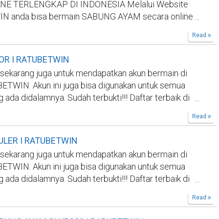
 ✅ Promo New Member ✅ 𝐒𝐈𝐓𝐔𝐒 𝐏𝐀𝐋𝐈𝐍𝐆
NE TERLENGKAP DI INDONESIA Melalui Website
atubetwin_bot ➖➖➖➖➖➖➖➖➖➖➖➖ ✅𝐏𝐄𝐋𝐀𝐘𝐀𝐍𝐀𝐍
 memberikan pelayanan terbaik dengan livechat
𝙀𝙈𝘽𝙀𝙍 𝘽𝘼𝙍𝙐 𝙒𝘼𝙅𝙄𝘽 𝙒𝘿100% ✅ 𝘽𝙐𝙆𝘼𝙉
 anda bisa bermain SABUNG AYAM secara online
𝐏𝐎𝐍𝐃 ✅𝐓𝐑𝐀𝐍𝐒𝐀𝐊𝐒𝐈 𝐌𝐔𝐃𝐀𝐇 & 𝐂𝐄𝐏𝐀𝐓 ✅𝐒𝐈𝐓𝐔𝐒
 selama 24 jam setiap harinya serta proses deposit
𝙇𝙀𝙉𝙂 𝙆𝘼𝙇𝙀𝙉𝙂 𝘼𝙏𝘼𝙐 𝙋𝙐𝙉 𝙎𝙄𝙏𝙐𝙎
sakasi yang begitu gampang dan sudah pasti aman
 & 𝐓𝐄𝐑𝐏𝐄𝐑𝐂𝐀𝐘𝐀
https://whatsform.com/q1Em2S
aw yang cepat.. DAFTAR BERSAMA RATUBETWIN 📌
Read
𝙉 𝙔𝘼 𝘽𝙊𝙎𝙆𝙐
ainan, Segera daftarkan id SABUNG AYAM anda
ylink.me/RATUBETWIN/
pp Aktif : +62 813-7837-3859 ✅ Whatsapp Aktif :
juga. DAFTAR BERSAMA RATUBETWIN 📌 ✅
es.google.com/view/ratubetwin/beranda
29-8539 ✅ Telegram Aktif : @ratubetwin ✅
OR I RATUBETWIN
tif : +62 813-7837-3859 ✅ Whatsapp Aktif : +62
in_bot PERSYARATAN PROMO WIN 7X 100%
ar sekarang juga untuk mendapatkan akun bermain di
539 ✅ Telegram Aktif : @ratubetwin ✅
et 20rb 💢win berturut dalam 1 arena 💢fight
ETWIN. Akun ini juga bisa digunakan untuk semua
in_bot RATUBETWIN SITUS JUDI ONLINE
lam 1 arena 💢Tidak Bisa Double Bet 💢Tidak Bisa
 ada didalamnya. Sudah terbukti!!! Daftar terbaik di
 Minimal Deposit 25.000 Minimal withdraw 50.000
ak Bisa Cancel 💢Murni WIN 7x Tanpa Ada Kalah
 Kami juga menerima pendaftaran melalui E -
 Member 10% Bonus Winstrake sabung ayam 100%
Read
lam satu arena yang sama 💢Hanya Dapat Claim
erti DANA, OVO, GOPAY dan LINK-AJA untuk
 memberikan pelayanan terbaik dengan livechat
lam Sehari 💢makimal Bonus 5 juta
ah transaksi. RATUBETWIN SITUS JUDI ONLINE
 selama 24 jam setiap harinya serta proses deposit
ULER I RATUBETWIN
atsform.com/KdgP2K
P DI INDONESIA Melalui Website RATUBETWIN
aw yang cepat.. PERSYARATAN PROMO WIN 7X
ar sekarang juga untuk mendapatkan akun bermain di
nstreak7xsabungayam.blogspot.com/2025/01/sabung-
ermain segala jenis SLOT secara online dengan
mal Bet 20rb 💢win berturut dalam 1 arena 💢fight
ETWIN. Akun ini juga bisa digunakan untuk semua
88.ht
https://heylink.me/DAFTARRATUBETWIN/
yang begitu gampang dan sudah pasti aman dalam
lam 1 arena 💢Tidak Bisa Double Bet 💢Tidak Bisa
 ada didalamnya. Sudah terbukti!!! Daftar terbaik di
egera daftarkan id anda sekarang juga. 𝐃𝐚𝐟𝐭𝐚𝐫
ak Bisa Cancel 💢Murni WIN 7x Tanpa Ada Kalah
 Kami juga menerima pendaftaran melalui E -
𝐠 & 𝐤𝐥𝐚𝐢𝐦 𝐩𝐫𝐨𝐦𝐨𝐧𝐲𝐚 ➡️ Bonus Member Baru 10% ➡️
Read
lam satu arena yang sama 💢Hanya Dapat Claim
erti DANA, OVO, GOPAY dan LINK-AJA untuk
guan 5% ➡️ Bonus Referral 5%-10% ➡️ Bonus Bulanan
lam Sehari 💢makimal Bonus 5 juta
ah transaksi. RATUBETWIN SITUS JUDI ONLINE