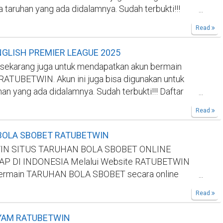
𝐞𝐤𝐚𝐫𝐚𝐧𝐠 & 𝐤𝐥𝐚𝐢𝐦 𝐩𝐫𝐨𝐦𝐨𝐧𝐲𝐚 ➡️ Bonus Member Baru 10%
 & 𝐓𝐄𝐑𝐏𝐄𝐑𝐂𝐀𝐘𝐀
https://whatsform.com/6aDkFf
 taruhan yang ada didalamnya. Sudah terbukti!!!
shback 5% ➡️ Bonus Referral 10% ➡️ Bonus Bulanan
ylink.me/DAFTARRATUBETWIN/
TUBETWIN terbaik di RATUBETWIN RATUBETWIN
i melayani Dengan Sepenuh Hati Selama 24 Jam
Read
UNG AYAM ONLINE TERLENGKAP DI INDONESIA
 Whatsapp Aktif : +62 813-7837-3859 ✅ Whatsapp
bsite RATUBETWIN anda bisa bermain SABUNG
 813-7029-8539 ✅ Telegram Aktif : @ratubetwin
GLISH PREMIER LEAGUE 2025
a online dengan transakasi yang begitu gampang
➖ ✅𝐏𝐄𝐋𝐀𝐘𝐀𝐍𝐀𝐍 𝐅𝐀𝐒𝐓 𝐑𝐄𝐒𝐏𝐎𝐍𝐃
ar sekarang juga untuk mendapatkan akun bermain
asti aman dalam permainan, Segera daftarkan id
𝐒𝐈 𝐌𝐔𝐃𝐀𝐇 & 𝐂𝐄𝐏𝐀𝐓 ✅𝐒𝐈𝐓𝐔𝐒 𝐓𝐄𝐑𝐁𝐀𝐈𝐊 &
ATUBETWIN. Akun ini juga bisa digunakan untuk
da sekarang juga. 𝐃𝐚𝐟𝐭𝐚𝐫 𝐬𝐞𝐤𝐚𝐫𝐚𝐧𝐠 & 𝐤𝐥𝐚𝐢𝐦
𝐀𝐘𝐀
https://whatsform.com/6aDkFf
an yang ada didalamnya. Sudah terbukti!!! Daftar
𝐲𝐚 ➡️ Special Bonus Winstreak 100% Win 7x ( SABUNG
ylink.me/DAFTARRATUBETWIN/
baik di RATUBETWIN, teraman dan terpercaya
Bonus Member Baru 10% ➡️ Bonus Cashback 5% ➡️
Read
N LIVECASINO AYAM ONLINE TERLENGKAP DI
rral 10% ➡️ Bonus Bulanan 5%-15% Kami melayani
Melalui Website RATUBETWIN anda bisa bermain
enuh Hati Selama 24 Jam Setiap H ✅ Whatsapp
BOLA SBOBET RATUBETWIN
ara online dengan transakasi yang begitu gampang
 813-7837-3859 ✅ Whatsapp Aktif : +62 813-7029-
N SITUS TARUHAN BOLA SBOBET ONLINE
asti aman dalam permainan, Segera daftarkan id
legram Aktif : @ratubetwin ➖➖➖➖➖➖➖➖➖➖➖➖
P DI INDONESIA Melalui Website RATUBETWIN
a sekarang juga. RATUBETWIN SITUS JUDI ONLINE
𝐀𝐍 𝐅𝐀𝐒𝐓 𝐑𝐄𝐒𝐏𝐎𝐍𝐃 ✅𝐓𝐑𝐀𝐍𝐒𝐀𝐊𝐒𝐈 𝐌𝐔𝐃𝐀𝐇 &
bermain TARUHAN BOLA SBOBET secara online
 Minimal Deposit 25.000 Minimal withdraw 50.000
𝐓𝐔𝐒 𝐓𝐄𝐑𝐁𝐀𝐈𝐊 & 𝐓𝐄𝐑𝐏𝐄𝐑𝐂𝐀𝐘𝐀
sakasi yang begitu gampang dan sudah pasti aman
 Member 10% Bonus Winstrake sabung ayam 100%
Read
atsform.com/6aDkFf
ainan, Segera daftarkan id SBOBET anda sekarang
HBACK mingguan 5% Bonus CASHBACK Bulanan 2%
ylink.me/DAFTARRATUBETWIN/
𝐫 𝐬𝐞𝐤𝐚𝐫𝐚𝐧𝐠 & 𝐤𝐥𝐚𝐢𝐦 𝐩𝐫𝐨𝐦𝐨𝐧𝐲𝐚 ➡️ Bonus Member Baru
k Teman 5% BANDAR ONLINE TERPERCAYA Kami
YAM RATUBETWIN
nstreak7xsabungayam.blogspot.com/2025/01/sabung-