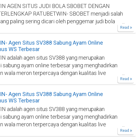
erti Asian Handicap, Over Under, 1X2, Correct Score,
 umumnya dirancang agar mudah dipahami oleh
iap hari untuk para pecinta sabung ayam online. Jadi
N AGEN SITUS JUDI BOLA SBOBET DENGAN
ATUBETWIN
#agensv388
#daftarsv388
arlay. Selain dikenal sebagai platform judi bola
ru. Buka link RATUBETWIN resmi terbaru, klik
tar kan ID kamu Bersama RATUBETWIN claim jackpot
ERLENGKAP RATUBETWIN- SBOBET menjadi salah
erbesar
#RATUBETWIN
#agensabungayam
TUBETWIN menyediakan berbagai pilihan permainan
r, isi formulir, tentukan username dan password, lalu
an claim juga bonus winstreak nya setiap hari.
ang paling sering dicari oleh penggemar judi bola
diakses melalui satu akun. Taruhan bola tetap menjadi
es verifikasi akun selesai. HUBUNGI KONTAK DI
n berapa pun akan di bayar lunas Bersama agen
Read
 ingin mengikuti berbagai kompetisi sepak bola dunia
ling populer. Asian Handicap Over Under Correct
 ATAU CARI DI GOOGLE RATUBETWIN : WHATSAPP :
m terbaik dan terbesar si ASIA RATUBETWIN.
tform digital. Pengguna dapat mengakses taruhan
ull Time Result Both Teams To Score Mix Parlay
624-3202 TELEGRAM :@AGEN_RATUBETWIN
ONTAK DI BAWAH INI ATAU CARI DI GOOGLE
N- Agen Situs SV388 Sabung Ayam Online
i desktop maupun perangkat mobile dengan pilihan
Bet Proses pendaftaran akun SBOBET DI
BETBOLA
#RATUBETWIN
#situsjudibola
nus WS Terbesar
N : WHATSAPP : +62 851-2624-3202 TELEGRAM
erti Asian Handicap, Over Under, 1X2, Correct Score,
 umumnya dirancang agar mudah dipahami oleh
a
#agenmixparlay
 adalah agen situs SV388 yang merupakan
ATUBETWIN
#agensv388
#daftarsv388
arlay. Selain dikenal sebagai platform judi bola
ru. Buka link RATUBETWIN resmi terbaru, klik
di sabung ayam online terbesar yang menghadirkan
erbesar
#RATUBETWIN
#agensabungayam
TUBETWIN menyediakan berbagai pilihan permainan
r, isi formulir, tentukan username dan password, lalu
n wala meron terpercaya dengan kualitas live
diakses melalui satu akun. Taruhan bola tetap menjadi
es verifikasi akun selesai. HUBUNGI KONTAK DI
Read
ang jernih dan stabil. para pemain dapat menikmati
ling populer. Asian Handicap Over Under Correct
 ATAU CARI DI GOOGLE RATUBETWIN : WHATSAPP :
ertandingan sabung ayam secara langsung dengan
ull Time Result Both Teams To Score Mix Parlay
624-3202 TELEGRAM :@AGEN_RATUBETWIN
N- Agen Situs SV388 Sabung Ayam Online
aran terlengkap serta proses taruhan yang mudah
Bet Proses pendaftaran akun SBOBET DI
BETBOLA
#RATUBETWIN
#situsjudibola
nus WS Terbesar
sebagai agen wala meron terpercaya, RATUBETWIN
 umumnya dirancang agar mudah dipahami oleh
a
#agenmixparlay
 adalah agen situs SV388 yang merupakan
ikan layanan terbaik melalui sistem yang aman,
ru. Buka link RATUBETWIN resmi terbaru, klik
di sabung ayam online terbesar yang menghadirkan
 cepat, serta dukungan teknologi yang membuat
r, isi formulir, tentukan username dan password, lalu
n wala meron terpercaya dengan kualitas live
bermain menjadi lebih nyaman setiap hari.selain
es verifikasi akun selesai. HUBUNGI KONTAK DI
Read
ang jernih dan stabil. para pemain dapat menikmati
 pertandingan sabung ayam online paling lengkap,
 ATAU CARI DI GOOGLE RATUBETWIN : WHATSAPP :