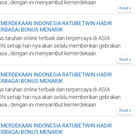
iasa , dengan ini menyambut kemerdekaan
N. WHATSAPP : +62 851-2624-3202 TELEGRAM
Read
 yang ke 81 Tahun RATUBETWIN memberikan
ATUBETWIN
#HUTRIKE81
#indonesiajaya
li bonus menarik yang mudah di dapat kan. Jadi untuk
ATUBETWIN
#tanahairkuindonesia
EMERDEKAAN INDONESIA RATUBETWIN HADIR
engkap nya segera daftar kan ID kamu dan rajin
erdekaan
ERBAGAI BONUS MENARIK
 RATUBETWIN untuk mendapatkAN updatean
us taruhan online terbaik dan terpercaya di ASIA
onus menari nya. HUBUNGI KONTAK DI BAWAH INI
 setiap hari nya akan selalu memberikan gebrakan
 KAMI DI GOOGLE DENGAN KETIK SAJA
iasa , dengan ini menyambut kemerdekaan
N. WHATSAPP : +62 851-2624-3202 TELEGRAM
Read
 yang ke 81 Tahun RATUBETWIN memberikan
ATUBETWIN
#HUTRIKE81
#indonesiajaya
li bonus menarik yang mudah di dapat kan. Jadi untuk
ATUBETWIN
#tanahairkuindonesia
EMERDEKAAN INDONESIA RATUBETWIN HADIR
engkap nya segera daftar kan ID kamu dan rajin
erdekaan
ERBAGAI BONUS MENARIK
 RATUBETWIN untuk mendapatkAN updatean
us taruhan online terbaik dan terpercaya di ASIA
onus menari nya. HUBUNGI KONTAK DI BAWAH INI
 setiap hari nya akan selalu memberikan gebrakan
 KAMI DI GOOGLE DENGAN KETIK SAJA
iasa , dengan ini menyambut kemerdekaan
N. WHATSAPP : +62 851-2624-3202 TELEGRAM
Read
 yang ke 81 Tahun RATUBETWIN memberikan
ATUBETWIN
#HUTRIKE81
#indonesiajaya
li bonus menarik yang mudah di dapat kan. Jadi untuk
ATUBETWIN
#tanahairkuindonesia
EMERDEKAAN INDONESIA RATUBETWIN HADIR
engkap nya segera daftar kan ID kamu dan rajin
erdekaan
ERBAGAI BONUS MENARIK
 RATUBETWIN untuk mendapatkAN updatean