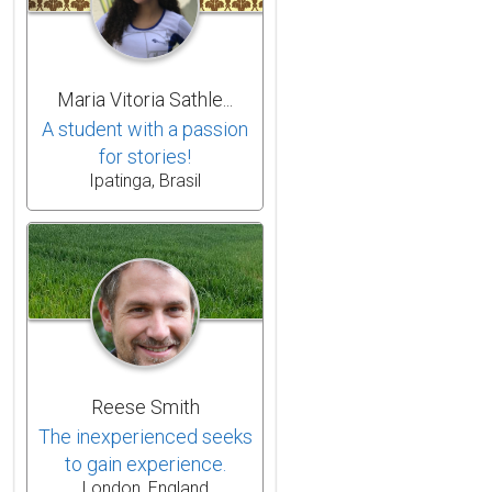
Maria Vitoria Sathle...
A student with a passion
for stories!
Ipatinga, Brasil
Reese Smith
The inexperienced seeks
to gain experience.
London, England