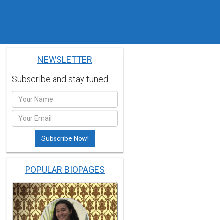
NEWSLETTER
Subscribe and stay tuned.
POPULAR BIOPAGES