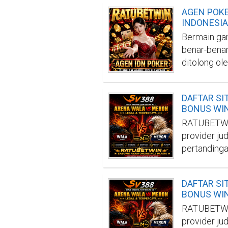
nyaman dan 
#DAFTARR
AGEN POKE
akun kamu b
#bonuskem
INDONESIA
terbaik. Un
Bermain gam
cara daftar
benar-benar
meminta dan
ditolong ol
dengan men
keringanan 
sebagai sit
nyaman dan 
bermain poke
DAFTAR SI
akun kamu b
yang ringk
BONUS WI
terbaik. Un
Selekasnya 
RATUBETWIN
cara daftar
isi formulir
provider ju
meminta dan
selekasnya
pertandinga
dengan men
kami jamin
streaming y
sebagai sit
bisa bermai
berbagai p
bermain poke
hasilkan ke
DAFTAR SI
pilihan pas
yang ringk
sekali kan?
BONUS WI
dipahami. 
Selekasnya 
dan menekan
RATUBETWIN
juga member
isi formulir
situs judi 
provider ju
akses super
selekasnya