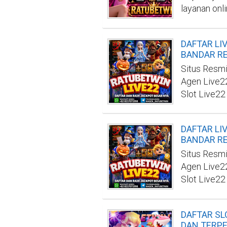
sering men
besar nya d
layanan onl
Kebanyakka
pemain men
Kemenganga
yang sangat
kegemaran 
selamat de
sabung aya
yang telah 
yang cukup 
LUNAS 100
HUBUNGI K
DAFTAR LIV
slot Kiss91
mencoba ke
KAMI DI G
BANDAR RE
RATUBETWI
kalangan pe
online kasi
956 TELE
Situs Resmi
:@AGEN_R
penukaran n
pengguna An
#agentemba
Agen Live2
#bonusWSt
kualiti per
sering men
#RATUBET
Slot Live22
Kebanyakka
pemain men
menarik ser
kegemaran 
selamat de
Slot Games,
yang cukup 
LUNAS 100
DAFTAR LIV
Live22 RAT
mencoba ke
KAMI DI G
BANDAR RE
Casino terba
online kasi
956 TELE
Situs Resmi
berlokasi d
pengguna An
#agentemba
Agen Live2
dan First 
sering men
#RATUBET
Slot Live22
game menarik
pemain men
menarik ser
banyaknya j
selamat de
Slot Games,
mainkan mel
LUNAS 100
DAFTAR SL
Live22 RAT
RATUBETWIN
KAMI DI G
DAN TERPE