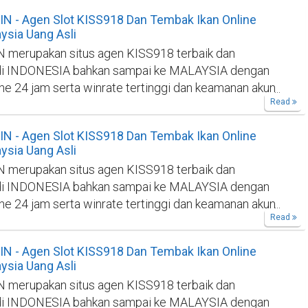
ertandingan sabung ayam secara langsung dengan
 juga menawarkan proses deposit dan penarikan
624-3202 TELEGRAM :@AGEN_RATUBETWIN
 - Agen Slot KISS918 Dan Tembak Ikan Online
aran terlengkap serta proses taruhan yang mudah
epat didukung layanan customer service profesional
BETBOLA
#RATUBETWIN
#situsjudibola
ysia Uang Asli
sebagai agen wala meron terpercaya, RATUBETWIN
am nonstop. semua pertandingan dapat diakses
a
#agenmixparlay
merupakan situs agen KISS918 terbaik dan
ikan layanan terbaik melalui sistem yang aman,
rangkat desktop maupun mobile tanpa mengurangi
di INDONESIA bahkan sampai ke MALAYSIA dengan
 cepat, serta dukungan teknologi yang membuat
rmainan. dengan reputasi terbaik, sistem keamanan
ine 24 jam serta winrate tertinggi dan keamanan akun
bermain menjadi lebih nyaman setiap hari.selain
rta pilihan pertandingan wala meron beragam,
Read
 privasi. 918Kiss merupakan satu situs Online Kasino
 pertandingan sabung ayam online paling lengkap,
 menjadi bandar situs judi sabung ayam online
beroperasi sudah sangat lama. Sejak penubuhan kami,
 juga menawarkan proses deposit dan penarikan
dan terus dipercaya oleh banyak pemain di indonesia.
 - Agen Slot KISS918 Dan Tembak Ikan Online
8 telah menjadi Online Kasino yang terhangat dalam
epat didukung layanan customer service profesional
 juga memberikan banyak bonus menarik yang bisa
ysia Uang Asli
main-pemain. Dikenali sebagai SCR888 terdahulu,
am nonstop. semua pertandingan dapat diakses
iap hari untuk para pecinta sabung ayam online. Jadi
merupakan situs agen KISS918 terbaik dan
ama kepada APK ini tidak langsung menjejaskan
rangkat desktop maupun mobile tanpa mengurangi
tar kan ID kamu Bersama RATUBETWIN claim jackpot
di INDONESIA bahkan sampai ke MALAYSIA dengan
mainan dan servis kami yang sememangnya terbaik.
rmainan. dengan reputasi terbaik, sistem keamanan
an claim juga bonus winstreak nya setiap hari.
ine 24 jam serta winrate tertinggi dan keamanan akun
n pemain kasino mempunyai pilihan game
rta pilihan pertandingan wala meron beragam,
n berapa pun akan di bayar lunas Bersama agen
Read
 privasi. 918Kiss merupakan satu situs Online Kasino
masing-masing. Game ini mempunyai koleksi game
 menjadi bandar situs judi sabung ayam online
m terbaik dan terbesar si ASIA RATUBETWIN.
beroperasi sudah sangat lama. Sejak penubuhan kami,
beraneka dan menarik. Para pemain digalakkan untuk
dan terus dipercaya oleh banyak pemain di indonesia.
ONTAK DI BAWAH INI ATAU CARI DI GOOGLE
 - Agen Slot KISS918 Dan Tembak Ikan Online
8 telah menjadi Online Kasino yang terhangat dalam
beruntungan mereka dengan berbagai jenis game
 juga memberikan banyak bonus menarik yang bisa
ysia Uang Asli
N : WHATSAPP : +62 851-2624-3202 TELEGRAM
main-pemain. Dikenali sebagai SCR888 terdahulu,
no yang terdapat dalam aplikasi ios ataupun apk untuk
iap hari untuk para pecinta sabung ayam online. Jadi
merupakan situs agen KISS918 terbaik dan
ATUBETWIN
#agensv388
#daftarsv388
ama kepada APK ini tidak langsung menjejaskan
droid. Yang pentingnya, pasukan pengurusan kami
tar kan ID kamu Bersama RATUBETWIN claim jackpot
di INDONESIA bahkan sampai ke MALAYSIA dengan
erbesar
#RATUBETWIN
#agensabungayam
mainan dan servis kami yang sememangnya terbaik.