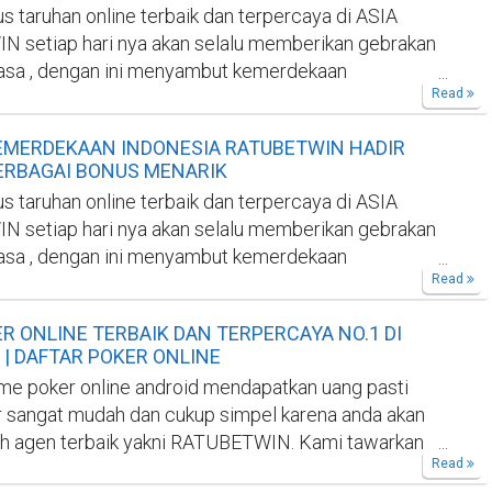
us taruhan online terbaik dan terpercaya di ASIA
onus menari nya. HUBUNGI KONTAK DI BAWAH INI
 setiap hari nya akan selalu memberikan gebrakan
 KAMI DI GOOGLE DENGAN KETIK SAJA
iasa , dengan ini menyambut kemerdekaan
N. WHATSAPP : +62 851-2624-3202 TELEGRAM
Read
 yang ke 81 Tahun RATUBETWIN memberikan
ATUBETWIN
#HUTRIKE81
#indonesiajaya
li bonus menarik yang mudah di dapat kan. Jadi untuk
ATUBETWIN
#tanahairkuindonesia
EMERDEKAAN INDONESIA RATUBETWIN HADIR
engkap nya segera daftar kan ID kamu dan rajin
erdekaan
ERBAGAI BONUS MENARIK
 RATUBETWIN untuk mendapatkAN updatean
us taruhan online terbaik dan terpercaya di ASIA
onus menari nya. HUBUNGI KONTAK DI BAWAH INI
 setiap hari nya akan selalu memberikan gebrakan
 KAMI DI GOOGLE DENGAN KETIK SAJA
iasa , dengan ini menyambut kemerdekaan
N. WHATSAPP : +62 851-2624-3202 TELEGRAM
Read
 yang ke 81 Tahun RATUBETWIN memberikan
ATUBETWIN
#HUTRIKE81
#indonesiajaya
li bonus menarik yang mudah di dapat kan. Jadi untuk
ATUBETWIN
#tanahairkuindonesia
R ONLINE TERBAIK DAN TERPERCAYA NO.1 DI
engkap nya segera daftar kan ID kamu dan rajin
erdekaan
 | DAFTAR POKER ONLINE
 RATUBETWIN untuk mendapatkAN updatean
e poker online android mendapatkan uang pasti
onus menari nya. HUBUNGI KONTAK DI BAWAH INI
 sangat mudah dan cukup simpel karena anda akan
 KAMI DI GOOGLE DENGAN KETIK SAJA
eh agen terbaik yakni RATUBETWIN. Kami tawarkan
N. WHATSAPP : +62 851-2624-3202 TELEGRAM
Read
untuk semua player agar bisa bermain secara aman,
ATUBETWIN
#HUTRIKE81
#indonesiajaya