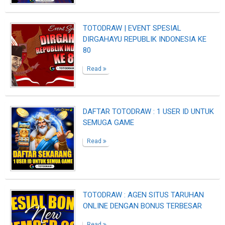
TOTODRAW | EVENT SPESIAL
DIRGAHAYU REPUBLIK INDONESIA KE
80
Read
DAFTAR TOTODRAW : 1 USER ID UNTUK
SEMUGA GAME
Read
TOTODRAW : AGEN SITUS TARUHAN
ONLINE DENGAN BONUS TERBESAR
Read