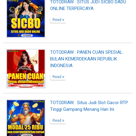
TOTODRAW : SITUS JUDI SICBO DADU
ONLINE TERPERCAYA
Read
TOTODRAW : PANEN CUAN SPESIAL
BULAN KEMERDEKAAN REPUBLIK
INDONESIA
Read
TOTODRAW : Situs Judi Slot Gacor RTP
Tinggi Gampang Menang Hari Ini
Read