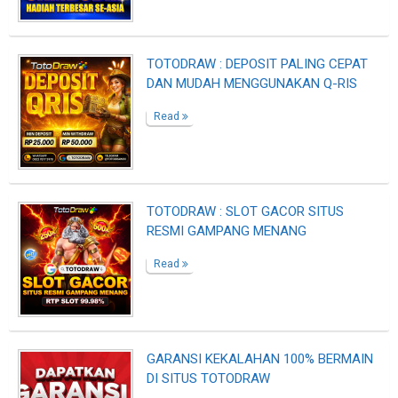
TOTODRAW : DEPOSIT PALING CEPAT
DAN MUDAH MENGGUNAKAN Q-RIS
Read
TOTODRAW : SLOT GACOR SITUS
RESMI GAMPANG MENANG
Read
GARANSI KEKALAHAN 100% BERMAIN
DI SITUS TOTODRAW