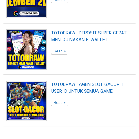
TOTODRAW : DEPOSIT SUPER CEPAT
MENGGUNAKAN E-WALLET
Read
TOTODRAW : AGEN SLOT GACOR 1
USER ID UNTUK SEMUA GAME
Read