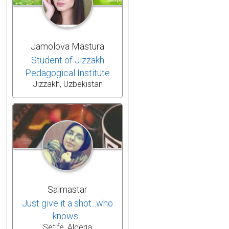
Jamolova Mastura
Student of Jizzakh
Pedagogical Institute
Jizzakh, Uzbekistan
Salmastar
Just give it a shot...who
knows...
Setife, Algeria