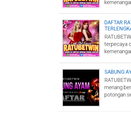
kemenangan
WHATSAPP 
menerima d
@AGEN_R
proses depo
#agenratub
DAFTAR RA
new member
TERLENGKA
lagi? seger
RATUBETWIN
raih jackp
terpecaya d
KONTAK DI
kemenangan
WHATSAPP 
menerima d
@AGEN_R
proses depo
#agenratub
SABUNG A
new member
RATUBETWIN
lagi? seger
menang bera
raih jackp
potongan s
KONTAK DI
memberikan 
WHATSAPP 
pemain judi
@AGEN_R
yang resmi
#agenratub
Filipina, K