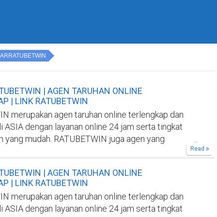
ARRATUBETWIN
TUBETWIN | AGEN TARUHAN ONLINE
P | LINK RATUBETWIN
 merupakan agen taruhan online terlengkap dan
i ASIA dengan layanan online 24 jam serta tingkat
 yang mudah. RATUBETWIN juga agen yang
Read
eposit via pulasa tanpa potongan yang memudah kan
sit, dan banyak bonus menarik yang tersedia untuk
TUBETWIN | AGEN TARUHAN ONLINE
 dan pasti nya member setia kami. Jadi tunggu apa
P | LINK RATUBETWIN
a daftar kan ID kamu dan calim bonus menarik serta
 merupakan agen taruhan online terlengkap dan
ot terbesar nya Bersama RATUBETWIN. HUBUNGI
i ASIA dengan layanan online 24 jam serta tingkat
 BAWAH INI ATAU CARI DI GOOGLE RATUBETWIN.