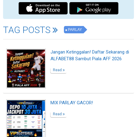
TAG POSTS
PARLAY
Jangan Ketinggalan! Daftar Sekarang di
ALFABET88 Sambut Piala AFF 2026
Read
MIX PARLAY GACOR!
Read