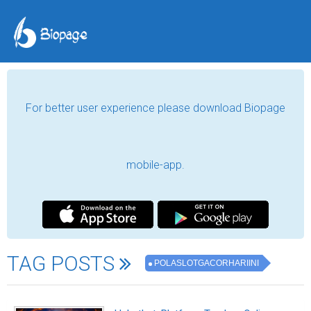
For better user experience please download Biopage
mobile-app.
TAG POSTS
POLASLOTGACORHARIINI