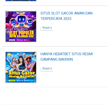
SITUS SLOT GACOR AMAN DAN
TERPERCAYA 2025
Read
HANYA HEBATBET SITUS RESMI
GAMPANG MAXWIN
Read