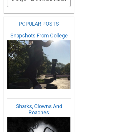
POPULAR POSTS
Snapshots From College
Sharks, Clowns And
Roaches