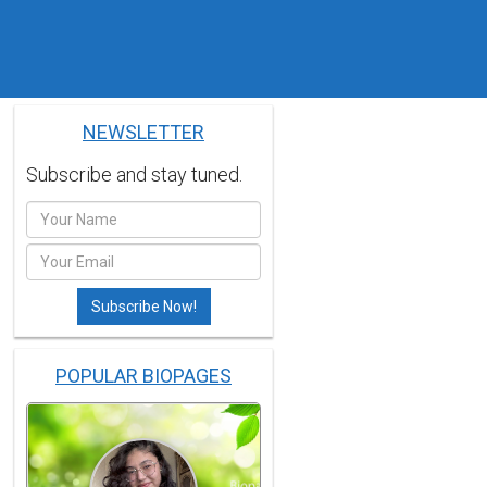
NEWSLETTER
Subscribe and stay tuned.
POPULAR BIOPAGES