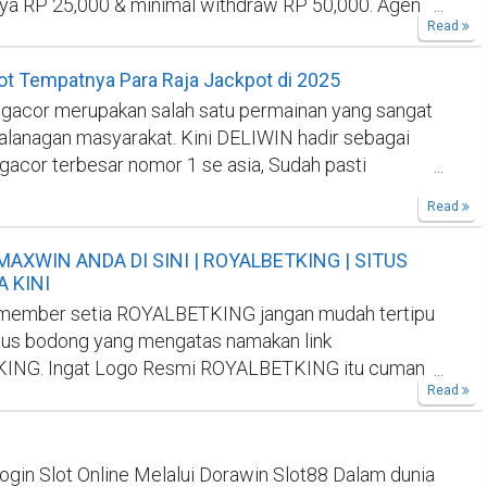
 :
https://gk1l.short.gy/daftar-eltonmpo
ya RP 25,000 & minimal withdraw RP 50,000. Agen
k bertransaksi, Yang dimana para player tidak perlu
Read
 terbentuk dalam bidang olahraga yang bisa anda
ggu lama dalam bertransaksi . Karena cukup dalam
cara virtual dengan menggunakan uang tunai. Link
gan detik saja deposit anda akan terproses secara
ot Tempatnya Para Raja Jackpot di 2025
Sbobet yaitu sebagai situs resmi Nexus Engine yang
elain itu kami juga memiliki sitem ke amanan canggih
 gacor merupakan salah satu permainan yang sangat
erikan kesempatan kepada anda untuk bermain pada
a sistem ini berfungsi untuk melindungi atau menjaga
kalanagan masyarakat. Kini DELIWIN hadir sebagai
ntuk meraih kemenangan yang maksimal dengan modal
 dan informasi penting lainnya yang di miliki oleh para
 gacor terbesar nomor 1 se asia, Sudah pasti
t withdraw menjadi jutaan rupiah. Daftar Deliwin agen
uk informasi lebih lanjut anda bisa langsung hubungi
 RTP live slot gacor yang selalau terupdate setiap
e yang dapat anda mainkan menggunakan 1 USER ID
atif DELIWIN :
https://deliwin-
Read
rkat adanya RTP slot gacor terbaik hari ini kini para
dah bisa bermain disemua provider bola online yang
invip1.workers.dev/
a memilih dan memainkan permainan yang sedang
iakan. Untuk minimal deposit RP 25,000 & minimal
AXWIN ANDA DI SINI | ROYALBETKING | SITUS
pastinya memiliki kesempatan peluang maxwin bagi
 50,000. Promosi Bonus Deliwin yang tersedia untuk
 KINI
 player. Kini sebagai agen slot terkemuka DELIWIN
bola online yaitu EVENT BONUS MIX PARLAY
 member setia ROYALBETKING jangan mudah tertipu
ikan kemudahan dalam bertransaksi yang dimana
 TO 15.000.000 . Bonus akan diproses melalui via
tus bodong yang mengatas namakan link
m deposit sendiri kami sudah memiliki sistem canggih
ervice deliwin online 24 jam LAYANAN ONLINE 24
NG. Ingat Logo Resmi ROYALBETKING itu cuman
 player tidak harus menunggu lama dalam
TOP : LINK AGEN SBOBET DELIWIN :
Read
pat pada gambar di atas pokok kiri. Untuk Kamu yang
i karena kami sudah menyediakan deposit Qris
link.me/deliwin88
WHATSAPP ELTONMPO :
 ke link kami atau Mendaftar Di sini Cukup Kontak
tan yang membantu mempermudah deposit anda
l.short.gy/whatsapp-deliwin
LIVECHAT ELTONMPO :
ang di bawah ini yaaa… Mereka akan langsung
 hitungan detik saja akan langsung terproses. Selain
.short.gy/Livechat-deliwin
TELEGRAM ELTONMPO :
Login Slot Online Melalui Dorawin Slot88 Dalam dunia
 kamu yagn sangat gacor bahkan bisa langsung