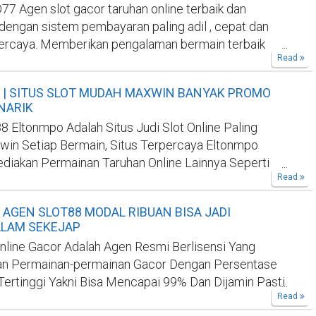
Mendapatkan Kemenangan-kemenangan Yang Luar
 Akan Merasakan Potongan-potongan Baik Itu
an.pages.dev
https://gk1l.short.gy/rtp-slot-wikaplay
 Agen slot gacor taruhan online terbaik dan
n Nominal Yang Juga Diluar Dugaan. Wikaplay Login
 Deposit Maupun Transaksi penarikan. Karena
link.me/wika.play/
#gameonline
#slotonline
dengan sistem pembayaran paling adil , cepat dan
a Hadir Dengan Menawarkan Permmainan Terlengkap
i Di Situs Wikaplay Sangat Adil Aman Dan Terpercaya
#jackpot
#judionline
#agenresmi
#mainslot
#cuan
percaya. Memberikan pengalaman bermain terbaik
, Dimana Semua Player Bisa Menikmari Sensasi
ang Berapapun Pasti Akan Dibayar Tuntas Tanpa
s
#menangbesar
#hoki
#rezeki
#gampangmenang
Read
dapatkan selama bermain bersama kami. ELTONMPO
ngan Peluang Kemenangan Terbesar Dalam Setiap
anpa Ribet. Join Sekarang Di Situs Wikaplay Dan
ar
#spin
#wild
#gameviral
#gamingindonesia
ah satu situs taruhan online yang paling banyak
ya. Situsnya Yang Mudan Di Akses Dan Super Cepat
ayanan Terbaik Yang Hanya Akan Anda Dapatkan Di
| SITUS SLOT MUDAH MAXWIN BANYAK PROMO
onesia
rena bonus yang terlalu berlimpah incaran para
han Permainan Menarik Yang Bisa Anda Pilih Mainkan
Kunjungi Link Alternatif Wikaplay Yang Sudah Tertera
NARIK
t online tanah air. DAFTAR ELTONMPO sangat
kan, Setiap Permainannya Juga Tersedia Hingga 24
i Untuk Mendapatkan Akun Terbaik:
https://situs-
88 Eltonmpo Adalah Situs Judi Slot Online Paling
kan untuk kamu yang mencari dan mengejar
ga Akan Semakin Mudah Anda Untuk Menentukan
lan.pages.dev/
https://game-spesial-
in Setiap Bermain, Situs Terpercaya Eltonmpo
yang sangat maksimal untuk dinikmati sensasi
enang Di Permainan Mana. Tunggu Apalagi??
lay88.workers.dev/
https://slot-
diakan Permainan Taruhan Online Lainnya Seperti
. ELTONMPO menyediakan layanan 24Jam yang
ekarang Juga!! Dan Jadilah Bagian Dari Situs
aplay88.workers.dev/
https://bonusnew-member-
Read
 Online, Sabung Ayam, Poker Online, Togel, Taruhan
akses melalui Whatsapp dan livechat yang telah
n Nikmatik Semua Fasilitas Yang Tersedia, Kunjungi
dev/
https://amp-bonus-slot.wikaplay88.workers.dev
Online, Dan Bahkan Masih Ada Banyak Permainan-
 Link Daftar Eltonmpo |
https://gk1l.short.gy/daftar-
nk Alternatif Wikaplay Yang Sudah Tertera Di Bawah
AGEN SLOT88 MODAL RIBUAN BISA JADI
e-hot-2026.pages.dev/
#slot
#slotgacor
#slotonline
Taruhan Online Yang Bisa Anda Mainkan Hanya
nk Login Eltonmpo |
https://gk1l.short.gy/login-
ALAM SEKEJAP
terroyal-wikaplay.pages.dev/
https://cuan-modal-
ackpot
#judionline
#poker
#togel
#livecasino
er Id. Bermain Dengan 1 User Id VVIP Di Login
nk Eltonmpo |
https://slot88-eltonmpo.pages.dev/
nline Gacor Adalah Agen Resmi Berlisensi Yang
s.dev/
https://gampang-
#pragmatic
#pragmaticplay
#slotgacorhariini
nda Sudah Bisa Menikmati Ribuan Permainan-
Online |
https://pragmaticplay-81i.pages.dev/
Link
n Permainan-permainan Gacor Dengan Persentase
lay88.workers.dev/
https://situs-slot88-
ne
#casinoonline
#d
#bandarjudi
#prediksitogel
Gacor Yang Dengan Mudah Anda Bisa
77 |
https://vvip-slot88.pages.dev/
Whatsapp
ertinggi Yakni Bisa Mencapai 99% Dan Dijamin Pasti
ges.dev/
https://pgsoft-gacor88.pages.dev/
otgames
#situsjudionline
#slotindonesia
nnya, Nominal Yang Akan Anda Dapatkan Juga
https://gk1l.short.gy/whatsapp-eltonmpo
Livechat
Read
0%, Daftar ELTONMPO 777 Memberikan Peluang
n-slot-pejabat.pages.dev/
https://agen-
ne
#indonesia
#slotpragmatic
#bonus
#agenjudi
gan Nominal-nominal Yang Sangat Fantastic. Dengan
https://gk1l.short.gy/livechat-eltonmpo