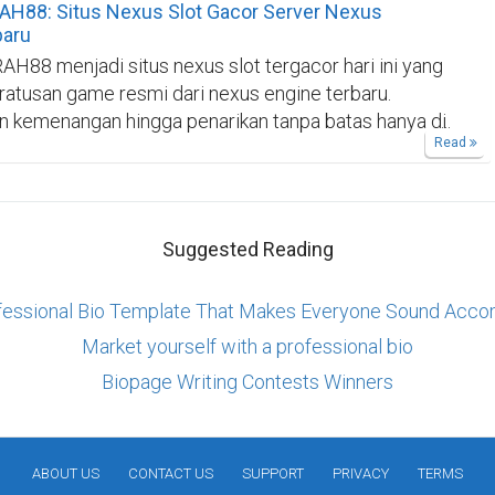
88: Situs Nexus Slot Gacor Server Nexus
bih besar setiap harinya! 💳 Deposit Mudah Mulai
, pengisian saldo dan penarikan saldo bisa melalui
baru
win Slot88 mendukung berbagai metode deposit
chat kami yang sudah ada tersedia. daftar :
8 menjadi situs nexus slot tergacor hari ini yang
an instan: 🔁 QRIS (Dana, OVO, Gopay, ShopeePay)
link.me/9nagawinVIP/
DAFTAR >
ratusan game resmi dari nexus engine terbaru.
elkomsel, XL) 🏦 Transfer Bank Semua transaksi
link.me/9nagawinVIP/
 kemenangan hingga penarikan tanpa batas hanya di
at, tanpa potongan, dan bisa langsung digunakan
Read
88 by nexus engine. LINK NEXUS ENGINE >>
in. 🎁 Promo Slot88 Eksklusif di Dorawin Main slot di
.ink/nexus.slot
LINK NEXUS ENGINE >>
amu juga berkesempatan mendapatkan berbagai
usengine168.editorx.io/kakekmerah88/
Link slot
promo menarik: 🎉 Bonus New Member 100% 💸
 kata kunci untuk mecari situs slot gacor hari ini,
ngguan 🔄 Rollingan harian 🏆 Turnamen slot
Suggested Reading
KAKEKMERAH88 salah satu agen judi online
utaan rupiah 📲 Cara Login Slot88 Melalui Dorawin
 yang menyediakan game slot online gampang
esmi Dorawin Slot88 Klik Daftar / Login Isi data
fessional Bio Template That Makes Everyone Sound Acco
engkap serta menyediakan bantuan komunikasi live
 pendaftaran Deposit & pilih game favoritmu Nikmati
 terhubung langsung bersama operator ahli slot.
Market yourself with a professional bio
cor & Maxwin! ✅ Kesimpulan Jika kamu mencari cara
88 satu brand nexus slot yang di percaya NEXUS
8 paling aman, mudah, dan gacor, Dorawin Slot88
Biopage Writing Contests Winners
uk memperkenalkan game slot server nexus yang
bannya. Dengan deposit rendah, akses cepat, dan
uler dan juga gampang menang maxwin dimana akan
nggi, kamu bisa menang besar setiap hari! Daftar
 suasana berbeda lebih menyenangkan pastinya.
buktikan langsung keberuntunganmu! 🔍 Meta
ABOUT US
CONTACT US
SUPPORT
PRIVACY
TERMS
88 dulunya dikenal akan permainan nexus live
: Slot88 kini bisa diakses mudah via Dorawin. Login