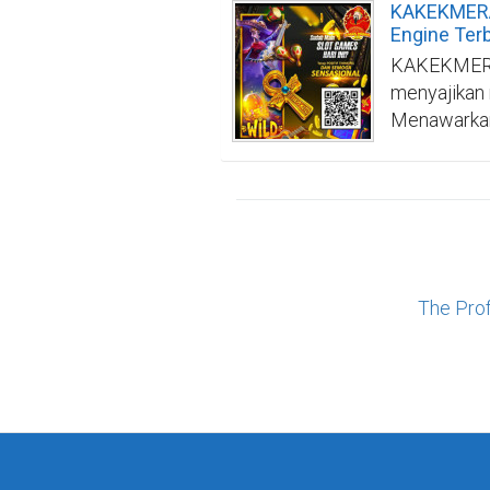
KAKEKMERAH
menangmu le
pendaftaran
Engine Ter
5.000 Dora
layanan live
KAKEKMERAH8
yang aman d
https://hey
menyajikan 
💰 Pulsa (T
https://hey
Menawarkan
dijamin cep
kakekmerah
untuk berma
https://mez
Dorawin, k
https://nex
bonus dan 
gacor adalah
Cashback mi
contohnya 
berhadiah j
terpercaya
Buka situs r
The Pro
menang terl
sesuai form
24 jam yang
sensasi ga
KAKEKMERAH
login Slot8
ENGINE unt
adalah jawa
sangat pop
slot RTP ti
memberikan
sekarang & 
KAKEKMERAH
Description