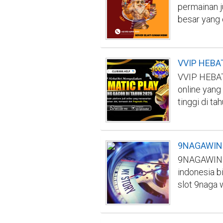
itu Untuk p
https://gk1
permainan j
memproleh M
teknologi s
besar yang
ROYALBETK
memerlukan 
bermain slo
@Webroyal
terproses s
permainan S
mengenai DE
Dorawin Slot88. 
VVIP HEBAT
DELIWIN :
h
𝐦𝐢𝐦𝐩𝐢! M
: +62 813-
VVIP HEBATB
𝐌𝐀𝐊𝐒𝐈
online yang
🔐 Kenapa L
tinggi di t
sekadar situ
menyediakan
Slot88, seh
RTP tinggi, 
lain: ✅ Log
https://age
✅ Dukungan 
9NAGAWIN 
https://age
wallet & pu
9NAGAWIN - 
Slot88 yang
indonesia b
Slot88 via 
slot 9naga 
bisa kamu c
gampang unt
Megaways 
saldo dan p
Starlight P
kami yang 2