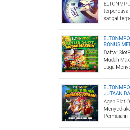
Anda Bisa 
Juga Tidak
pemerintah
ELTONMPO77
Biasa Denga
Ditransaksi
https://hey
terpercaya 
Slot88 Jug
Bertransaks
#slotgacor
sangat ter
Dan Terbaik
Bahkan Men
#cuanteru
yang akan 
Bermain De
Cicil Dan T
#bonusbes
menjadi sal
Permainann
Dapatkan L
ELTONMPO 
#playerind
diminati ka
Banyak Pili
Wikaplay!! 
BONUS ME
pecinta slo
Dan Menang
Di Bawah In
Daftar Slot
menguntung
Jam Sehing
slot88-anda
Mudah Maxw
kemenangan 
Main Dan M
2026.wikap
Juga Menye
menangnya
Bergabung S
royal88.wik
Live Casino
dapat anda 
Wikaplay Da
slot.pages.
Sepak Bola 
disediakan.
Beberapa Li
ELTONMPO 
https://gam
permainan 
eltonmpo
Li
JUTAAN D
Ini:
https://
#casino
#j
Dengan 1 Us
eltonmpo
Li
Agen Slot O
ribuan.page
#slotgame
Eltonmpo A
Link slot88 
Menyediaka
cuan.wikap
#togelonli
permainan 
Elton Mpo7
Permaiann T
andalan.pa
#slots
#sl
Memenangka
Eltonmpo |
Menang 10
https://age
#pokeronli
Dijamin Den
Eltonmpo |