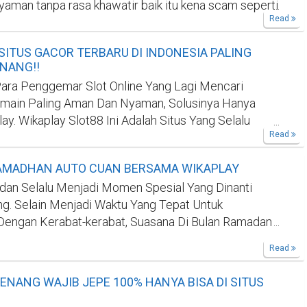
aman tanpa rasa khawatir baik itu kena scam seperti
cam provider slot online rating permainan tertinggi
Read
ilegal di luar sana maupun insiden lainnya yang buat
 yang memberikan keuntungan setiap harinya mulai
n safety dalam memilih tempat untuk bermain.
ngan, bonus, dan juga pelayanan. Daftarkan akun hoki
SITUS GACOR TERBARU DI INDONESIA PALING
berikan pelayanan Pelayanan Terbaik nonstop
 dengan mengisi form pendaftaran pada menu
NANG!!
erbagai jenis games dari game Slot Online hingga live
dengan mengisi berupa id anda, password, nama bank
ara Penggemar Slot Online Yang Lagi Mencari
emberikan pengalaman bermain lebih . Situs login
dan juga nama rekening yang harus aktif, kenapa ?
main Paling Aman Dan Nyaman, Solusinya Hanya
at ini sudah memiliki jutaan player setia yang bermain
 pengisian saldo dan juga penarikan saldo bisa di
lay. Wikaplay Slot88 Ini Adalah Situs Yang Selalu
ya. Selain yang sudah di jelaskan di atas, wesite
angsung dengan tidak adanya kendala apapun.
Read
i Dengan Keinginan, Dimana Saat Anda Ingin
 juga memiliki kesempatan kemenangan paling tinggi di
 Cuan Tambahan Situs Wikaplay Ini Akan Selalu Ada
Hal ini juga yang membuat semua player slotter tetap
RAMADHAN AUTO CUAN BERSAMA WIKAPLAY
rdepan. Gak Perlu Mikir Manjang Dehh Kalau Anda
in di wikaplay. Tunggu Apa Lagi?! Bergabung
dan Selalu Menjadi Momen Spesial Yang Dinanti
ba Bermain Di Situs Login Slot88 Wikaplay!! Karena
uga Dapatkan Kuntungan Yang Sudah Disediakan
g. Selain Menjadi Waktu Yang Tepat Untuk
ngin Bermain Di Wikaplay Anda Tidak Perlu
 Seluruh player Setia, Kunjungi Link Alternatif
Dengan Kerabat-kerabat, Suasana Di Bulan Ramadan
n Modal Yang Besar, Dengan Minimal Deposit Yang
an Dapatkan Akun Spesial Anda Dengan Mudah Dan
g Dijadikan Untuk Mendapatkan Kesenangan Dalam
Sangat Terjangkau Yaitu Hanya 5 Ribuan Saja. Dan
njungi Juga Beberapa Link Alternatif Dibawah Ini:
Read
al Seperti Salah Satu Contohnya Adalah Kemenangan
imal Deposit Yang Sangat Kecil Tentunya Anda
.short.gy/login-wikaplay
https://gk1l.short.gy/daftar-
mainan. Salah Satu Contohnya Adalah Bermain Di
 Bermain Sepuasnya Tanpa Perlu Harus Kwatir
tps://gk1l.short.gy/wikaplay-whatsapp
ENANG WAJIB JEPE 100% HANYA BISA DI SITUS
lay, Dengan Bermain Permainan Online Di Wikaplay
tambah Ladi Saat Bertransaksi Di Situs Wikaplay Anda
ogram-mbg-support.pages.dev
https://situs-