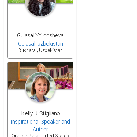
Gulasal Yo'ldosheva
Gulasal_uzbekistan
Bukhara , Uzbekistan
Kelly J. Stigliano
Inspirational Speaker and
Author
Orange Park, United States