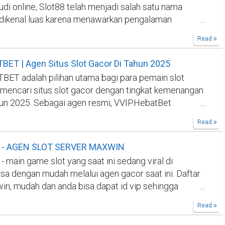
roses withdraw sendiri kami juga sudah mengunakan
l.short.gy/Telegram-deliwin
udi online, Slot88 telah menjadi salah satu nama
axwin di sini !!!! Kontak Agen Resmi
uper cepat yang dimana proses withdraw hanya
 dikenal luas karena menawarkan pengalaman
ING Whatsapp : +62 813–7812–4506 Telegram :
waktu kurang lebih dari 1 menit withdraw anda akan
t online yang mudah, aman, dan gacor. Kini, akses ke
betking
ecara automatis. Untuk informasi lebih lanjut
Read
lot88 semakin praktis melalui platform terpercaya —
LIWIN anda langsung saja kunjungi Link daftar
 "𝐌𝐚𝐢𝐧 𝐝𝐢 𝐃𝐨𝐫𝐚𝐰𝐢𝐧, 𝐤𝐞𝐦𝐞𝐧𝐚𝐧𝐠𝐚𝐧 𝐛𝐮𝐤𝐚𝐧 𝐥𝐚𝐠𝐢
BET | Agen Situs Slot Gacor Di Tahun 2025
ttps://gk1l.short.gy/Daftar-Deliwin
Whatsapp deliwin
ampir Lagi Yuk di 𝑫𝑶𝑹𝑨𝑾𝑰𝑵🌟🔥 𝐏𝐄𝐋𝐀𝐘𝐀𝐍𝐀𝐍
7407-0166
ET adalah pilihan utama bagi para pemain slot
𝐀𝐋 ⭐⭐⭐⭐⭐⭐ LINK :
https://heylink.me/DorawinVIP/
 mencari situs slot gacor dengan tingkat kemenangan
ogin Slot88 Melalui Dorawin? Dorawin bukan hanya
ahun 2025. Sebagai agen resmi, VVIPHebatBet
s slot biasa. Platform ini adalah mitra resmi dari
 berbagai permainan dari provider terbaik dengan
ingga memberikan keunggulan lebih dibanding situs
Read
jackpot besar, dan layanan premium. Link Daftar :
in cepat & user-friendly ✅ Akses ratusan game Slot88
ntvviphebatbet.blogspot.com/
Link Daftar :
24/7 via Live Chat & WA ✅ Deposit via QRIS, e-
- AGEN SLOT SERVER MAXWIN
ntvviphebatbet.blogspot.com/
lsa ✅ Slot Gacor Update Tiap Hari 🎮 Jenis Game
main game slot yang saat ini sedang viral di
 Bisa Kamu Mainkan di Dorawin Di dalam platform
isa dengan mudah melalui agen gacor saat ini. Daftar
Dorawin, tersedia banyak pilihan game populer yang
win, mudah dan anda bisa dapat id vip sehingga
oba, antara lain: Pyramid Bonanza Great Rhino
uk di ingat dan hoki tentunya. Minimal pengisian
Read
Aztec Gems Mahjong Ways Gates of Olympus
enarikan saldo murah dan tentunya dengan layanan
rincess Dengan RTP tinggi dan fitur Maxwin, peluang
4 jam online untuk menemani anda. Konfirmasi