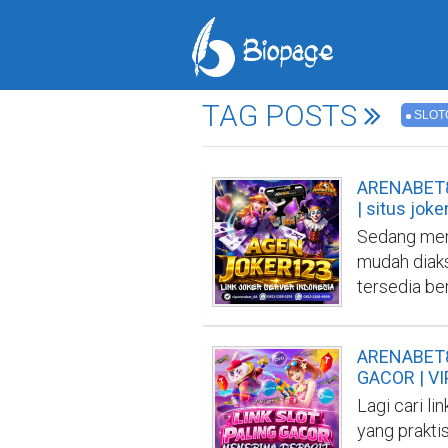
TAG POSTS
SLOT
ARENABET88
| situs jok
Sedang menc
mudah diaks
tersedia be
yang cepat 
hari. ✨ Keu
ARENABET8
✅ Deposit &
GACOR | V
Customer se
Lagi cari l
lebih lanjut
yang prakti
ini
https://