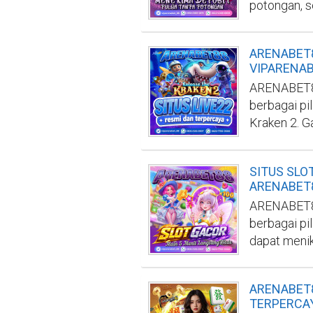
potongan, 
seperti DAN
Rp25.000 ✅
ARENABET88
GoPay & Lin
VIPARENA
24 jam ✅ Tr
ARENABET88
pengalaman
berbagai pi
cepat dan p
Kraken 2. G
https://hey
dengan tamp
mudah dipah
SITUS SLO
Release the
ARENABET8
ARENABET8
ARENABET88
terbaru, ev
berbagai pi
MELALUI L
dapat menik
https://hey
ringan, pro
game yang s
ARENABET8
melihat kol
TERPERCAY
sedang ber