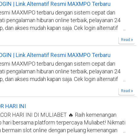
IN | Link Alternatif Resmi MAXMPO Terbaru
 resmi MAXMPO terbaru dengan sistem cepat dan
mati pengalaman hiburan online terbaik, pelayanan 24
p, dan akses mudah kapan saja. Cek login alternatif
karang.
https://heylink.me/mposlotsite/
Read
link.me/my.maxmpo_rar/
ylink.me/mpopenuh/
IN | Link Alternatif Resmi MAXMPO Terbaru
 resmi MAXMPO terbaru dengan sistem cepat dan
mati pengalaman hiburan online terbaik, pelayanan 24
p, dan akses mudah kapan saja. Cek login alternatif
karang.
https://heylink.me/mposlotsite/
Read
link.me/my.maxmpo_rar/
ylink.me/mpopenuh/
R HARI INI
COR HARI INI DI MULIABET 🔥 Raih kemenangan
p hari bersama platform terpercaya Muliabet! Nikmati
 bermain slot online dengan peluang kemenangan
 hingga 98%+) dan sensasi MAXWIN yang bikin saldo