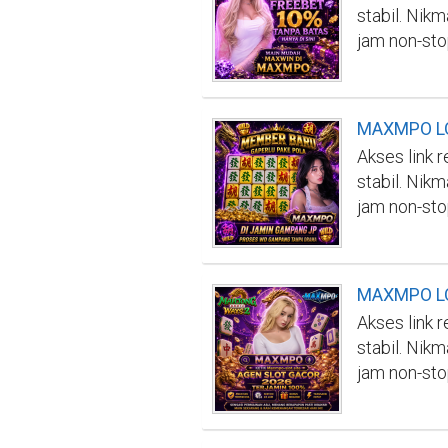
stabil. Nik
jam non-sto
MAXMPO se
MAXMPO LOG
Akses link
stabil. Nik
jam non-sto
MAXMPO se
https://hey
https://he
MAXMPO LOG
Akses link
stabil. Nik
jam non-sto
MAXMPO se
https://hey
https://he