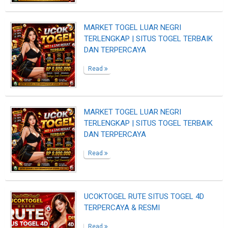
MARKET TOGEL LUAR NEGRI
TERLENGKAP | SITUS TOGEL TERBAIK
DAN TERPERCAYA
Read
MARKET TOGEL LUAR NEGRI
TERLENGKAP | SITUS TOGEL TERBAIK
DAN TERPERCAYA
Read
UCOKTOGEL RUTE SITUS TOGEL 4D
TERPERCAYA & RESMI
Read