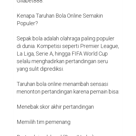
Gilabet888.

Kenapa Taruhan Bola Online Semakin 
Populer?

Sepak bola adalah olahraga paling populer 
di dunia. Kompetisi seperti Premier League, 
La Liga, Serie A, hingga FIFA World Cup 
selalu menghadirkan pertandingan seru 
yang sulit diprediksi.

Taruhan bola online menambah sensasi 
menonton pertandingan karena pemain bisa:

Menebak skor akhir pertandingan

Memilih tim pemenang
