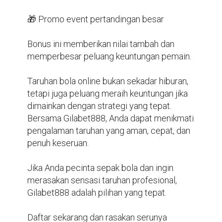
🎁 Promo event pertandingan besar

Bonus ini memberikan nilai tambah dan 
memperbesar peluang keuntungan pemain.

Taruhan bola online bukan sekadar hiburan, 
tetapi juga peluang meraih keuntungan jika 
dimainkan dengan strategi yang tepat. 
Bersama Gilabet888, Anda dapat menikmati 
pengalaman taruhan yang aman, cepat, dan 
penuh keseruan.

Jika Anda pecinta sepak bola dan ingin 
merasakan sensasi taruhan profesional, 
Gilabet888 adalah pilihan yang tepat.

Daftar sekarang dan rasakan serunya 