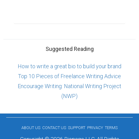
Suggested Reading
How to write a great bio to build your brand
Top 10 Pieces of Freelance Writing Advice
Encourage Writing: National Writing Project
(NWP)
ABOUT US
CONTACT US
SUPPORT
PRIVACY
TERMS