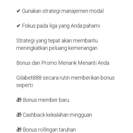
✔ Gunakan strategi manajemen modal

✔ Fokus pada liga yang Anda pahami

Strategi yang tepat akan membantu 
meningkatkan peluang kemenangan.

Bonus dan Promo Menarik Menanti Anda

Gilabet888 secara rutin memberikan bonus 
seperti:

🎁 Bonus member baru

🎁 Cashback kekalahan mingguan

🎁 Bonus rollingan taruhan
