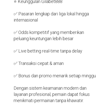
⭐ Keunggulan Gilabet888

✅ Pasaran lengkap dari liga lokal hingga 
internasional

✅ Odds kompetitif yang memberikan 
peluang keuntungan lebih besar

✅ Live betting real-time tanpa delay

✅ Transaksi cepat & aman

✅ Bonus dan promo menarik setiap minggu

Dengan sistem keamanan modern dan 
layanan profesional, pemain dapat fokus 
menikmati permainan tanpa khawatir.
