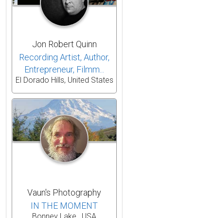
Jon Robert Quinn
Recording Artist, Author,
Entrepreneur, Filmm...
El Dorado Hills, United States
Vaun's Photography
IN THE MOMENT
Bonney Lake , USA