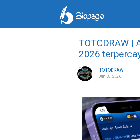
TOTODRAW | Ag
2026 terpercay
TOTODRAW
Jun 08, 2026