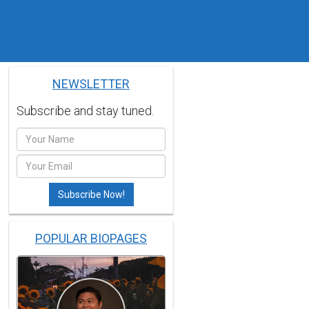
NEWSLETTER
Subscribe and stay tuned.
POPULAR BIOPAGES