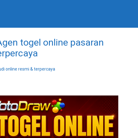
en togel online pasaran
erpercaya
i online resmi & terpercaya