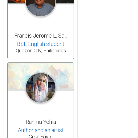
Francis Jerome L. Sa...
BSE English student
Quezon City, Philippines
Rahma Yehia
Author and an artist
Giza, Egypt