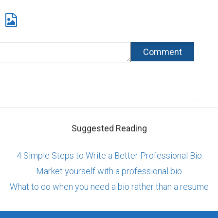
Suggested Reading
4 Simple Steps to Write a Better Professional Bio
Market yourself with a professional bio
What to do when you need a bio rather than a resume