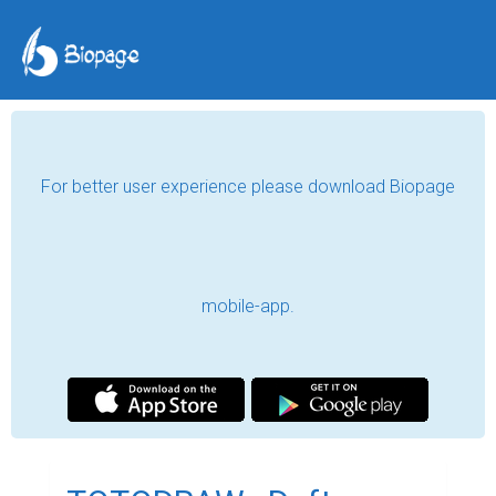
For better user experience please download Biopage
mobile-app.