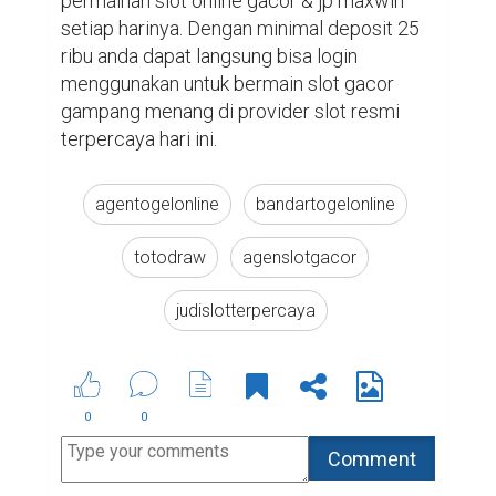
permainan slot online gacor & jp maxwin 
setiap harinya. Dengan minimal deposit 25 
ribu anda dapat langsung bisa login 
menggunakan untuk bermain slot gacor 
gampang menang di provider slot resmi 
terpercaya hari ini.
agentogelonline
bandartogelonline
totodraw
agenslotgacor
judislotterpercaya
0
0