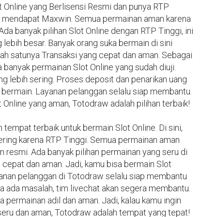
t Online yang Berlisensi Resmi dan punya RTP 
bisa mendapat Maxwin. Semua permainan aman karena 
 Ada banyak pilihan Slot Online dengan RTP Tinggi, ini 
bih besar. Banyak orang suka bermain di sini 
lah satunya Transaksi yang cepat dan aman. Sebagai 
a banyak permainan Slot Online yang sudah diuji. 
 lebih sering. Proses deposit dan penarikan uang 
 bermain. Layanan pelanggan selalu siap membantu. 
 Online yang aman, Totodraw adalah pilihan terbaik!

 tempat terbaik untuk bermain Slot Online. Di sini, 
ering karena RTP Tinggi. Semua permainan aman 
n resmi. Ada banyak pilihan permainan yang seru di 
i cepat dan aman. Jadi, kamu bisa bermain Slot 
yanan pelanggan di Totodraw selalu siap membantu 
ka ada masalah, tim livechat akan segera membantu. 
ermainan adil dan aman. Jadi, kalau kamu ingin 
seru dan aman, Totodraw adalah tempat yang tepat!
