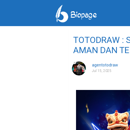
TOTODRAW : 
AMAN DAN T
agentotodraw
Jul 15, 2025