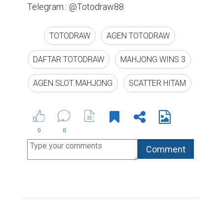
Telegram : @Totodraw88
TOTODRAW
AGEN TOTODRAW
DAFTAR TOTODRAW
MAHJONG WINS 3
AGEN SLOT MAHJONG
SCATTER HITAM
0
0