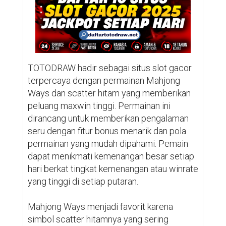
TOTODRAW hadir sebagai situs slot gacor 
terpercaya dengan permainan Mahjong 
Ways dan scatter hitam yang memberikan 
peluang maxwin tinggi. Permainan ini 
dirancang untuk memberikan pengalaman 
seru dengan fitur bonus menarik dan pola 
permainan yang mudah dipahami. Pemain 
dapat menikmati kemenangan besar setiap 
hari berkat tingkat kemenangan atau winrate 
yang tinggi di setiap putaran.

Mahjong Ways menjadi favorit karena 
simbol scatter hitamnya yang sering 