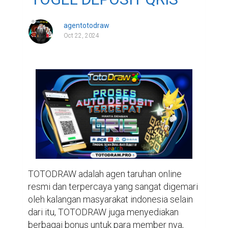
agentotodraw
Oct 22, 2024
TOTODRAW adalah agen taruhan online 
resmi dan terpercaya yang sangat digemari 
oleh kalangan masyarakat indonesia selain 
dari itu, TOTODRAW juga menyediakan 
berbagai bonus untuk para member nya, 