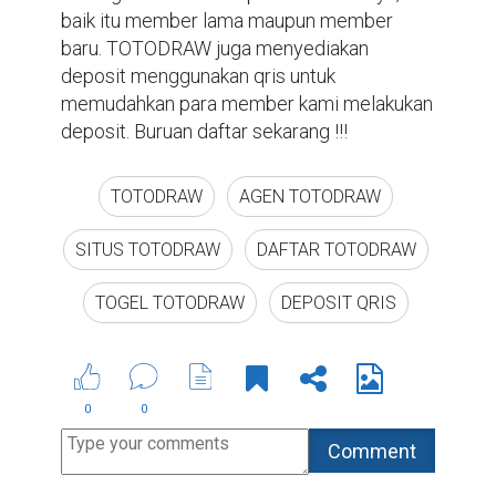
baik itu member lama maupun member 
baru. TOTODRAW juga menyediakan 
deposit menggunakan qris untuk 
memudahkan para member kami melakukan 
deposit. Buruan daftar sekarang !!!
TOTODRAW
AGEN TOTODRAW
SITUS TOTODRAW
DAFTAR TOTODRAW
TOGEL TOTODRAW
DEPOSIT QRIS
0
0