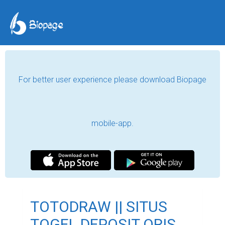
For better user experience please download Biopage
mobile-app.
TOTODRAW || SITUS
TOGEL DEPOSIT QRIS