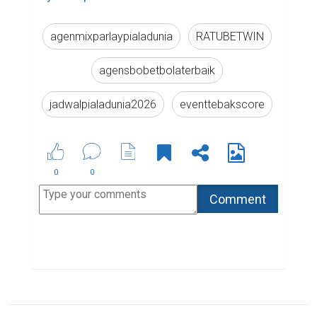
Suggested Reading
Biopage Writing Contests Winners
The Professional Bio Template That Makes
Everyone Sound Accomplished
4 Simple Steps to Write a Better Professional Bio
ABOUT US
CONTACT US
SUPPORT
PRIVACY
TERMS
Copyright © 2026 Biopage LLC. All Rights
Reserved