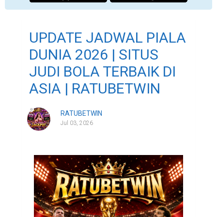
 RATUBETWIN merupakan agen bandar 
resmi judi taruhan bola terbaru dan nomor 1 
di asia. Memberikan pasaran mix parlay dan 
waktu pertandingan piala dunia 2026. Situs 
judi bola resmi dan terpercaya selalu 