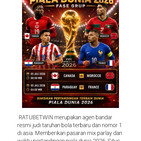
 RATUBETWIN merupakan agen bandar 
resmi judi taruhan bola terbaru dan nomor 1 
di asia. Memberikan pasaran mix parlay dan 
waktu pertandingan piala dunia 2026. Situs 