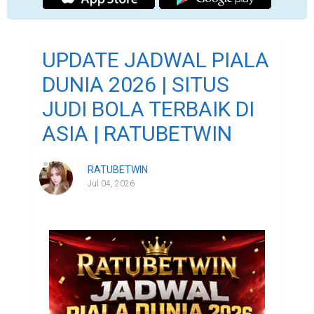
UPDATE JADWAL PIALA
DUNIA 2026 | SITUS
JUDI BOLA TERBAIK DI
ASIA | RATUBETWIN
RATUBETWIN
Jul 04, 2026