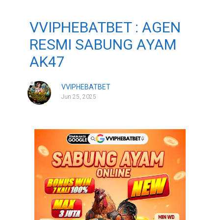
VVIPHEBATBET : AGEN
RESMI SABUNG AYAM
AK47
VVIPHEBATBET
Jun 25, 2025