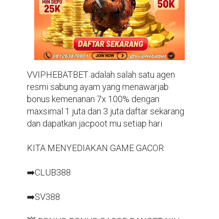
VVIPHEBATBET adalah salah satu agen 
resmi sabung ayam yang menawarjab 
bonus kemenanan 7x 100% dengan 
maxsimal 1 juta dan 3 juta daftar sekarang 
dan dapatkan jacpoot mu setiap hari

KITA MENYEDIAKAN GAME GACOR

➡️CLUB388

➡️SV388
