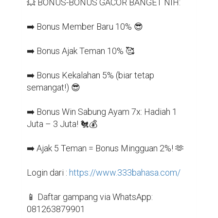
💥 BONUS-BONUS GACOR BANGET NIH:

➡️ Bonus Member Baru 10% 😎

➡️ Bonus Ajak Teman 10% 🥰

➡️ Bonus Kekalahan 5% (biar tetap 
semangat!) 😎

➡️ Bonus Win Sabung Ayam 7x: Hadiah 1 
Juta – 3 Juta! 🐔💰

➡️ Ajak 5 Teman = Bonus Mingguan 2%! 🫶

Login dari : 
https://www.333bahasa.com/
📱 Daftar gampang via WhatsApp: 
081263879901
