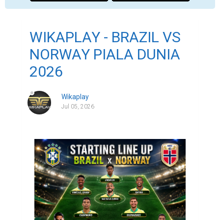
Daftar Wikaplay Sbobet88 Telah 
Mendapatkan Informasi Tentang Formasi 
Yang Akan Dimainkan Diawal Tim Brazil, 
Pada Tanggal 06 Juli Ini Brazil Akan 
Menghadapi Tim Norwegia Yang Juga Yang 
Tak Kalah Kuatnya Karena Di Perkuat Juga 
Oleh Pemain-pemain Sepak Bola Kelas 
Dunia Seperti Salah Satunya Adalah Erling 
Halland Dan Juga Bermain
