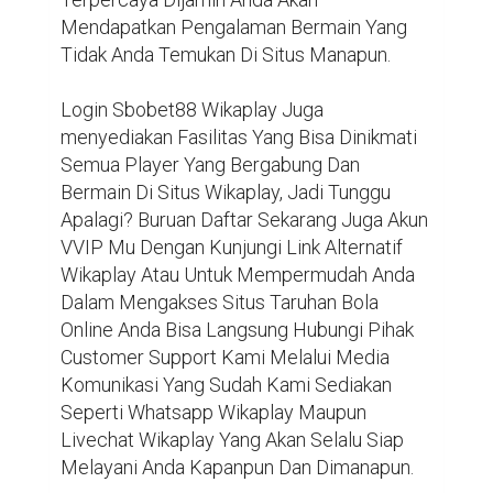
Livechat Wikaplay​ Yang Akan Selalu Siap 
Melayani Anda Kapanpun Dan Dimanapun.

Kunjungi Beberapa Link Alternatif Wikaplay 
Di Bawah Ini Untuk Mendapatkan Id Super 
VVIP:

https://gacor.casino/daftar-wikaplay
https://gacor.casino/login-wikaplay
https://gacor.casino/amp-wikaplay
https://gacor.casino/rtp-wikaplay
https://gacor.casino/promo-bonus-wikaplay
https://gacor.casino/link-alternatif-wikaplay