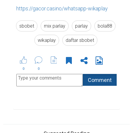
Suggested Reading
5 Crucial Elements for Writing Great Social Media
Posts
Top 10 Pieces of Freelance Writing Advice
How to Write a Book and Get It Published
ABOUT US
CONTACT US
SUPPORT
PRIVACY
TERMS
Copyright © 2026 Biopage LLC. All Rights
Reserved