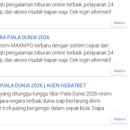
mati pengalaman hiburan online terbaik, pelayanan 24
p, dan akses mudah kapan saja. Cek login alternatif
karang.
https://heylink.me/mposlotsite/
Read
link.me/my.maxmpo_rar/
ylink.me/mpopenuh/
RA PIALA DUNIA 2026
 resmi MAXMPO terbaru dengan sistem cepat dan
mati pengalaman hiburan online terbaik, pelayanan 24
p, dan akses mudah kapan saja. Cek login alternatif
karang.
https://heylink.me/mposlotsite/
Read
link.me/my.maxmpo_rar/
ylink.me/mpopenuh/
 PIALA DUNIA 2026 | AGEN HEBATBET
 yang ditunggu-tunggu tiba! Piala Dunia 2026 resmi
gara-negara terbaik dunia siap bertarung demi
trofi paling bergengsi dalam sepak bola. Siapa
hun ini? Dukung tim favoritmu dan jangan lewatkan
Read
andingan serunya!