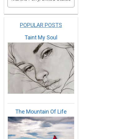
POPULAR POSTS
Taint My Soul
The Mountain Of Life