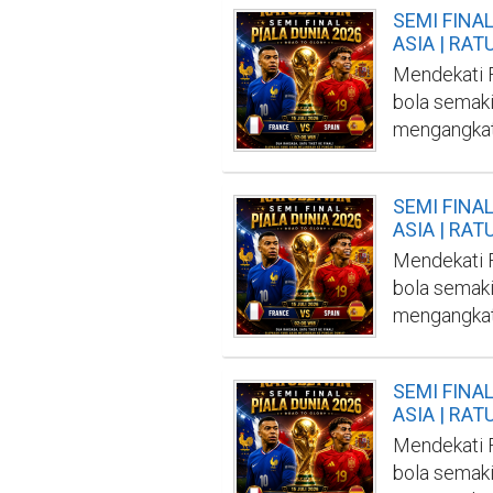
terbesar. 
SEMI FINAL
GOOGLE RA
ASIA | RA
TELEGRAM
Mendekati 
#RATUBET
bola semaki
#jadwalpia
mengangkat 
Maka kami 
CUP 2026 se
SEMI FINAL
dunia. Bagi
ASIA | RA
untuk kalia
Mendekati 
final piala 
bola semaki
kami juga 
mengangkat 
kompetetif
Maka kami 
pasang tar
CUP 2026 se
terbesar. 
SEMI FINAL
dunia. Bagi
GOOGLE RA
ASIA | RA
untuk kalia
TELEGRAM
Mendekati 
final piala 
#RATUBET
bola semaki
kami juga 
#jadwalpia