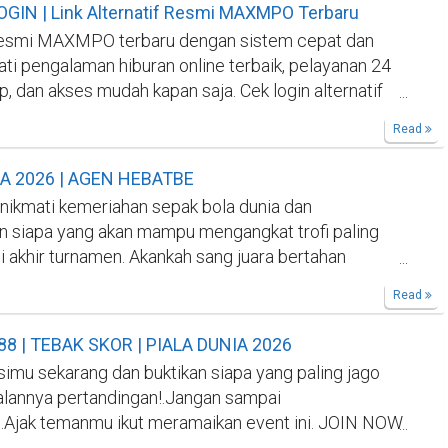
IN | Link Alternatif Resmi MAXMPO Terbaru
 resmi MAXMPO terbaru dengan sistem cepat dan
mati pengalaman hiburan online terbaik, pelayanan 24
p, dan akses mudah kapan saja. Cek login alternatif
karang.
https://heylink.me/mposlotsite/
Read
link.me/my.maxmpo_rar/
ylink.me/mpopenuh/
IA 2026 | AGEN HEBATBE
ikmati kemeriahan sepak bola dunia dan
 siapa yang akan mampu mengangkat trofi paling
i akhir turnamen. Akankah sang juara bertahan
unjukkan kekuatannya, atau justru akan lahir juara
Read
iap menorehkan sejarah? Piala Dunia 2026 telah
rsiaplah untuk menyaksikan drama, semangat, dan
8 | TEBAK SKOR | PIALA DUNIA 2026
n luar biasa yang hanya bisa hadir di panggung
ksimu sekarang dan buktikan siapa yang paling jago
pak bola dunia. ⚽🏆🌍
lannya pertandingan!.Jangan sampai
!.Ajak temanmu ikut meramaikan event ini. JOIN NOW
link.me/viparenabet88bySella
#Arenabet88