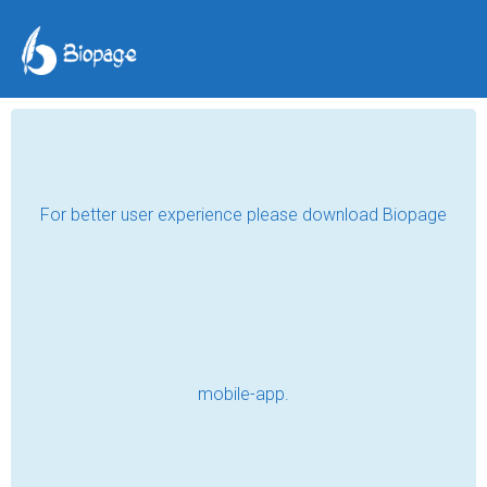
TAG POSTS
UPDATE
JADWAL DAN PREDIKSI PIALA DUNIA
2026 | AGEN TARUHAN PIALA DUNIA
TERPERCAYA
Read
ARENABET88 | WORLDCUP2026 |
TARUHANBOLA
Read