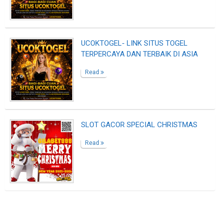
Suggested Reading
The passion and beauty of writing
How To Write The Perfect Social Media Bio
Encourage Writing: National Writing Project
(NWP)
ABOUT US
CONTACT US
SUPPORT
PRIVACY
TERMS
Copyright © 2026 Biopage LLC. All Rights
Reserved