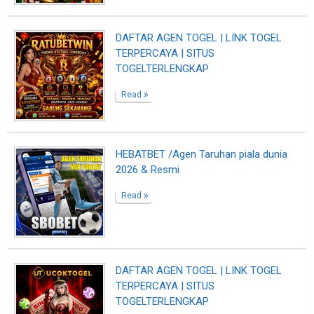
TOGELTERLENGKAP
Read
DAFTAR AGEN TOGEL | LINK TOGEL
TERPERCAYA | SITUS
TOGELTERLENGKAP
Read
DAFTAR AGEN TOGEL | LINK TOGEL
TERPERCAYA | SITUS
TOGELTERLENGKAP
Read