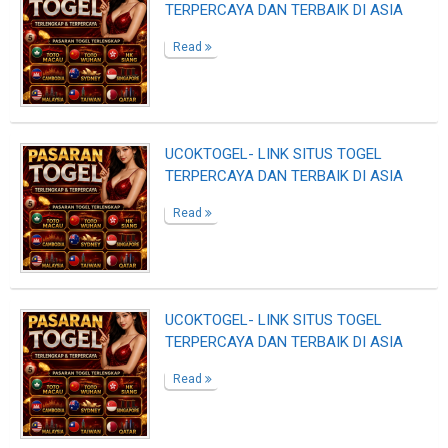
RATUBETWIN AGEN FIFA WORLD CUP
2026
Read
UCOKTOGEL- LINK SITUS TOGEL
TERPERCAYA DAN TERBAIK DI ASIA
Read
UCOKTOGEL- LINK SITUS TOGEL
TERPERCAYA DAN TERBAIK DI ASIA
Read