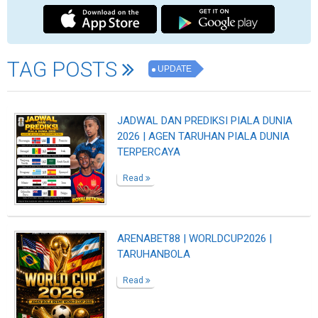
DAFTAR AGEN TOGEL | LINK TOGEL
TERPERCAYA | SITUS
TOGELTERLENGKAP
Read
HEBATBET /Agen Taruhan piala dunia
2026 & Resmi
Read
DAFTAR AGEN TOGEL | LINK TOGEL
TERPERCAYA | SITUS