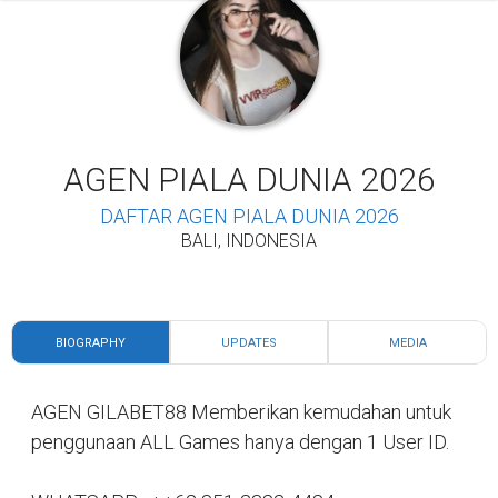
AGEN PIALA DUNIA 2026
DAFTAR AGEN PIALA DUNIA 2026
BALI, INDONESIA
BIOGRAPHY
UPDATES
MEDIA
AGEN GILABET88 Memberikan kemudahan untuk
penggunaan ALL Games hanya dengan 1 User ID.